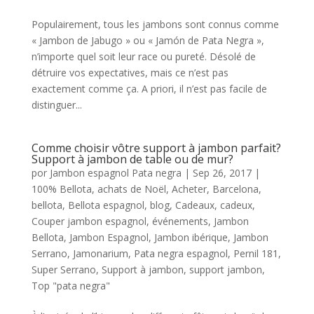
Populairement, tous les jambons sont connus comme
« Jambon de Jabugo » ou « Jamón de Pata Negra »,
n’importe quel soit leur race ou pureté. Désolé de
détruire vos expectatives, mais ce n’est pas
exactement comme ça. A priori, il n’est pas facile de
distinguer...
Comme choisir vôtre support à jambon parfait?
Support à jambon de table ou de mur?
por
Jambon espagnol Pata negra
|
Sep 26, 2017
|
100% Bellota
,
achats de Noël
,
Acheter
,
Barcelona
,
bellota
,
Bellota espagnol
,
blog
,
Cadeaux
,
cadeux
,
Couper jambon espagnol
,
événements
,
Jambon
Bellota
,
Jambon Espagnol
,
Jambon ibérique
,
Jambon
Serrano
,
Jamonarium
,
Pata negra espagnol
,
Pernil 181
,
Super Serrano
,
Support à jambon
,
support jambon
,
Top "pata negra"