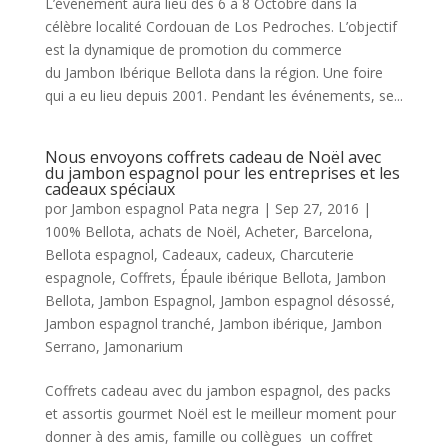
L’événement aura lieu des 6 à 8 Octobre dans la
célèbre localité Cordouan de Los Pedroches. L’objectif
est la dynamique de promotion du commerce
du Jambon Ibérique Bellota dans la région. Une foire
qui a eu lieu depuis 2001. Pendant les événements, se...
Nous envoyons coffrets cadeau de Noël avec
du jambon espagnol pour les entreprises et les
cadeaux spéciaux
por
Jambon espagnol Pata negra
|
Sep 27, 2016
|
100% Bellota
,
achats de Noël
,
Acheter
,
Barcelona
,
Bellota espagnol
,
Cadeaux
,
cadeux
,
Charcuterie
espagnole
,
Coffrets
,
Épaule ibérique Bellota
,
Jambon
Bellota
,
Jambon Espagnol
,
Jambon espagnol désossé
,
Jambon espagnol tranché
,
Jambon ibérique
,
Jambon
Serrano
,
Jamonarium
Coffrets cadeau avec du jambon espagnol, des packs
et assortis gourmet Noël est le meilleur moment pour
donner à des amis, famille ou collègues un coffret