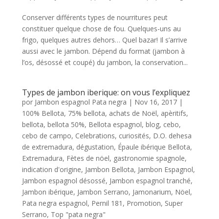
Conserver différents types de nourritures peut
constituer quelque chose de fou. Quelques-uns au
frigo, quelques autres dehors… Quel bazar! Il s’arrive
aussi avec le jambon. Dépend du format (jambon à
l’os, désossé et coupé) du jambon, la conservation...
Types de jambon iberique: on vous l’expliquez
por
Jambon espagnol Pata negra
|
Nov 16, 2017
|
100% Bellota
,
75% bellota
,
achats de Noël
,
apèritifs
,
bellota
,
bellota 50%
,
Bellota espagnol
,
blog
,
cebo
,
cebo de campo
,
Celebrations
,
curiosités
,
D.O. dehesa
de extremadura
,
dégustation
,
Épaule ibérique Bellota
,
Extremadura
,
Fètes de nöel
,
gastronomie spagnole
,
indication d'origine
,
Jambon Bellota
,
Jambon Espagnol
,
Jambon espagnol désossé
,
Jambon espagnol tranché
,
Jambon ibérique
,
Jambon Serrano
,
Jamonarium
,
Nöel
,
Pata negra espagnol
,
Pernil 181
,
Promotion
,
Super
Serrano
,
Top "pata negra"