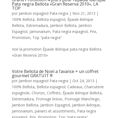
Pata negra Bellota «Gran Reserva 2010», LA
TOP
por
Jambon espagnol Pata negra
|
Nov 21, 2013
|
100% Bellota
,
Bellota espagnol
,
Épaule ibérique
Bellota
,
Extremadura
,
Jambon Bellota
,
Jambon
Espagnol
,
Jamonarium
,
Pata negra espagnol
,
Prix
,
Promotion
,
Top "pata negra"
Voir la promotion Épaule Ibérique pata negra Bellota
«Gran Reserva 2010»
Votre Bellota de Noël a l’avance + un coffret
gourmet GRATUÏT !!!
por
Jambon espagnol Pata negra
|
Oct 24, 2013
|
100% Bellota
,
Bellota espagnol
,
Cadeaux
,
Charcuterie
espagnole
,
Chorizo
,
Coffrets
,
Épaule ibérique Bellota
,
Extremadura
,
Fromage brevis
,
Fromage Manchego
,
Jambon Bellota
,
Jambon Espagnol
,
Jambon ibérique
,
Jamonarium
,
paniers et assortiments
,
Pata negra
espagnol
,
Prix
,
Promotion
,
Top "pata negra"