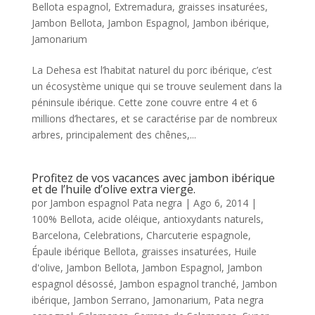
Bellota espagnol
,
Extremadura
,
graisses insaturées
,
Jambon Bellota
,
Jambon Espagnol
,
Jambon ibérique
,
Jamonarium
La Dehesa est l’habitat naturel du porc ibérique, c’est
un écosystème unique qui se trouve seulement dans la
péninsule ibérique. Cette zone couvre entre 4 et 6
millions d’hectares, et se caractérise par de nombreux
arbres, principalement des chênes,...
Profitez de vos vacances avec jambon ibérique
et de l’huile d’olive extra vierge.
por
Jambon espagnol Pata negra
|
Ago 6, 2014
|
100% Bellota
,
acide oléique
,
antioxydants naturels
,
Barcelona
,
Celebrations
,
Charcuterie espagnole
,
Épaule ibérique Bellota
,
graisses insaturées
,
Huile
d'olive
,
Jambon Bellota
,
Jambon Espagnol
,
Jambon
espagnol désossé
,
Jambon espagnol tranché
,
Jambon
ibérique
,
Jambon Serrano
,
Jamonarium
,
Pata negra