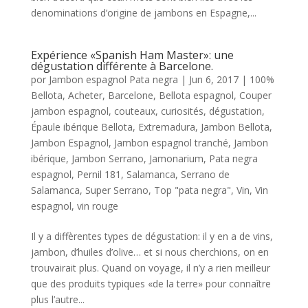
denominations d’origine de jambons en Espagne,...
Expérience «Spanish Ham Master»: une
dégustation différente à Barcelone.
por
Jambon espagnol Pata negra
|
Jun 6, 2017
|
100%
Bellota
,
Acheter
,
Barcelone
,
Bellota espagnol
,
Couper
jambon espagnol
,
couteaux
,
curiosités
,
dégustation
,
Épaule ibérique Bellota
,
Extremadura
,
Jambon Bellota
,
Jambon Espagnol
,
Jambon espagnol tranché
,
Jambon
ibérique
,
Jambon Serrano
,
Jamonarium
,
Pata negra
espagnol
,
Pernil 181
,
Salamanca
,
Serrano de
Salamanca
,
Super Serrano
,
Top "pata negra"
,
Vin
,
Vin
espagnol
,
vin rouge
Il y a diffèrentes types de dégustation: il y en a de vins,
jambon, d’huiles d’olive… et si nous cherchions, on en
trouvairait plus. Quand on voyage, il n’y a rien meilleur
que des produits typiques «de la terre» pour connaître
plus l’autre...