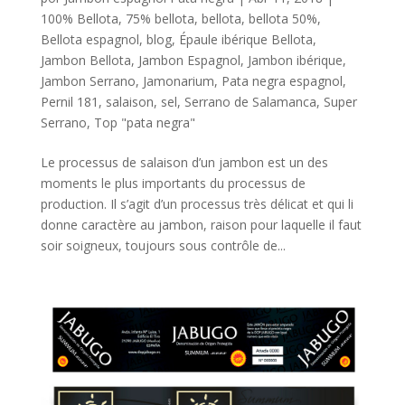
100% Bellota
,
75% bellota
,
bellota
,
bellota 50%
,
Bellota espagnol
,
blog
,
Épaule ibérique Bellota
,
Jambon Bellota
,
Jambon Espagnol
,
Jambon ibérique
,
Jambon Serrano
,
Jamonarium
,
Pata negra espagnol
,
Pernil 181
,
salaison
,
sel
,
Serrano de Salamanca
,
Super
Serrano
,
Top "pata negra"
Le processus de salaison d’un jambon est un des
moments le plus importants du processus de
production. Il s’agit d’un processus très délicat et qui li
donne caractère au jambon, raison pour laquelle il faut
soir soigneux, toujours sous contrôle de...