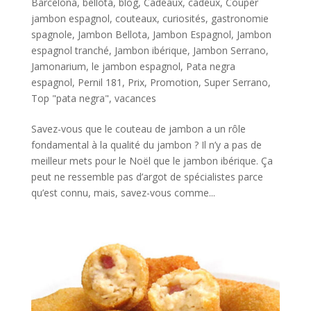
Barcelona
,
bellota
,
blog
,
Cadeaux
,
cadeux
,
Couper
jambon espagnol
,
couteaux
,
curiosités
,
gastronomie
spagnole
,
Jambon Bellota
,
Jambon Espagnol
,
Jambon
espagnol tranché
,
Jambon ibérique
,
Jambon Serrano
,
Jamonarium
,
le jambon espagnol
,
Pata negra
espagnol
,
Pernil 181
,
Prix
,
Promotion
,
Super Serrano
,
Top "pata negra"
,
vacances
Savez-vous que le couteau de jambon a un rôle
fondamental à la qualité du jambon ? Il n’y a pas de
meilleur mets pour le Noël que le jambon ibérique. Ça
peut ne ressemble pas d’argot de spécialistes parce
qu’est connu, mais, savez-vous comme...