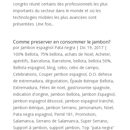
congrès réunit certains des professionnels les plus
importants du secteur dans le monde et où les
technologies mobiles les plus avancées sont
présentées. Une fois...
Comme preserver en consommer le jambon?
por
Jambon espagnol Pata negra
|
Dic 19, 2017
|
100% Bellota
,
75% bellota
,
achats de Noël
,
Acheter
,
apèritifs
,
Barcelona
,
Barcelone
,
bellota
,
bellota 50%
,
Bellota espagnol
,
blog
,
cebo
,
cebo de campo
,
Celebrations
,
Couper jambon espagnol
,
D.O. dehesa
de extremadura
,
dégustation
,
Épaule ibérique Bellota
,
Extremadura
,
Fètes de nöel
,
gastronomie spagnole
,
indication d'origine
,
Jambon Bellota
,
Jambon Espagnol
,
Jambon espagnol désossé
,
Jambon espagnol tranché
,
Jambon ibérique
,
Jambon Serrano
,
Jamonarium
,
Nöel
,
Pata negra espagnol
,
Pernil 181
,
Promotion
,
Salamanca
,
Serrano de Salamanca
,
Super Serrano
,
Support à jambon
,
support jambon
,
Top "pata negra"