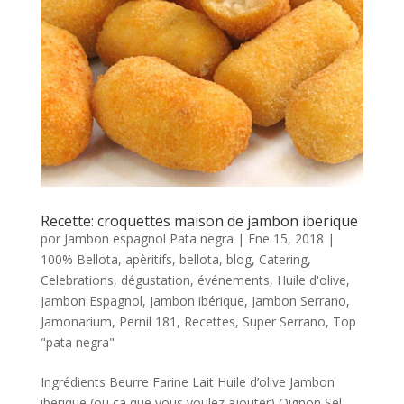
Recette: croquettes maison de jambon iberique
por
Jambon espagnol Pata negra
|
Ene 15, 2018
|
100% Bellota
,
apèritifs
,
bellota
,
blog
,
Catering
,
Celebrations
,
dégustation
,
événements
,
Huile d'olive
,
Jambon Espagnol
,
Jambon ibérique
,
Jambon Serrano
,
Jamonarium
,
Pernil 181
,
Recettes
,
Super Serrano
,
Top
"pata negra"
Ingrédients Beurre Farine Lait Huile d’olive Jambon
iberique (ou ca que vous voulez ajouter) Oignon Sel