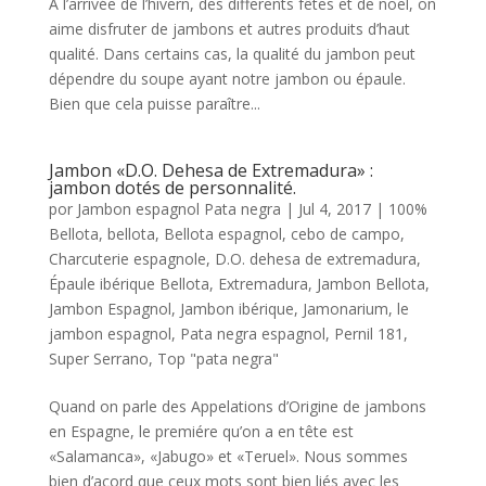
À l’arrivée de l’hivern, des differents fêtes et de nöel, on
aime disfruter de jambons et autres produits d’haut
qualité. Dans certains cas, la qualité du jambon peut
dépendre du soupe ayant notre jambon ou épaule.
Bien que cela puisse paraître...
Jambon «D.O. Dehesa de Extremadura» :
jambon dotés de personnalité.
por
Jambon espagnol Pata negra
|
Jul 4, 2017
|
100%
Bellota
,
bellota
,
Bellota espagnol
,
cebo de campo
,
Charcuterie espagnole
,
D.O. dehesa de extremadura
,
Épaule ibérique Bellota
,
Extremadura
,
Jambon Bellota
,
Jambon Espagnol
,
Jambon ibérique
,
Jamonarium
,
le
jambon espagnol
,
Pata negra espagnol
,
Pernil 181
,
Super Serrano
,
Top "pata negra"
Quand on parle des Appelations d’Origine de jambons
en Espagne, le premiére qu’on a en tête est
«Salamanca», «Jabugo» et «Teruel». Nous sommes
bien d’acord que ceux mots sont bien liés avec les