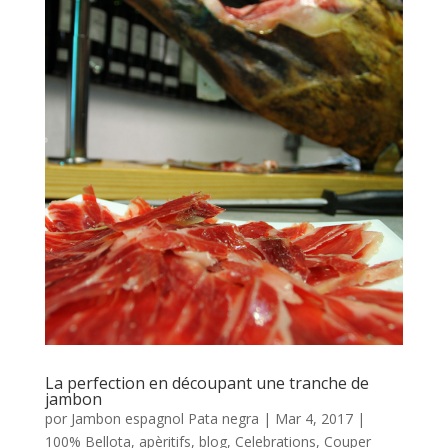
La perfection en découpant une tranche de
jambon
por
Jambon espagnol Pata negra
|
Mar 4, 2017
|
100% Bellota
,
apèritifs
,
blog
,
Celebrations
,
Couper