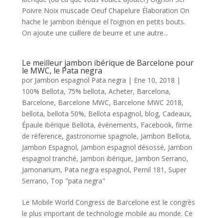
Poivre Noix muscade Oeuf Chapelure Élaboration On
hache le jambon ibérique el l’oignon en petits bouts.
On ajoute une cuillere de beurre et une autre...
Le meilleur jambon ibérique de Barcelone pour
le MWC, le Pata negra
por
Jambon espagnol Pata negra
|
Ene 10, 2018
|
100% Bellota
,
75% bellota
,
Acheter
,
Barcelona
,
Barcelone
,
Barcelone MWC
,
Barcelone MWC 2018
,
bellota
,
bellota 50%
,
Bellota espagnol
,
blog
,
Cadeaux
,
Épaule ibérique Bellota
,
événements
,
Facebook
,
firme
de réference
,
gastronomie spagnole
,
Jambon Bellota
,
Jambon Espagnol
,
Jambon espagnol désossé
,
Jambon
espagnol tranché
,
Jambon ibérique
,
Jambon Serrano
,
Jamonarium
,
Pata negra espagnol
,
Pernil 181
,
Super
Serrano
,
Top "pata negra"
Le Mobile World Congress de Barcelone est le congrès
le plus important de technologie mobile au monde. Ce