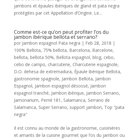
jambons et épaules ibériques de gland et pata negra
protégées par cet Appellation d’Origine. Le...
Comme est-ce qu’on peut profiter l’os du
jambon ibérique bellota et serrano?
por
Jambon espagnol Pata negra
|
Feb 28, 2018
|
100% Bellota
,
75% bellota
,
Barcelona
,
Barcelone
,
bellota
,
bellota 50%
,
Bellota espagnol
,
blog
,
cebo
,
cebo de campo
,
charcuterie
,
Charcuterie espagnole
,
D.O. dehesa de extremadura
,
Épaule ibérique Bellota
,
gastronomie spagnole
,
Jambon Bellota
,
Jambon
Espagnol
,
Jambon espagnol désossé
,
Jambon
espagnol tranché
,
Jambon ibérique
,
Jambon Serrano
,
Jamonarium
,
Pernil 181
,
Salamanca
,
Serrano de
Salamanca
,
Super Serrano
,
support jambon
,
Top "pata
negra"
Il est connu au monde de la gastronomie, cuisinières
et amants de la cuisine gourmet que l’os du jambon ou