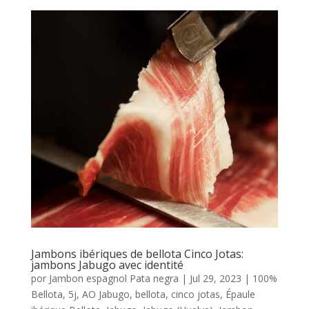
Jambons ibériques de bellota Cinco Jotas:
jambons Jabugo avec identité
por
Jambon espagnol Pata negra
|
Jul 29, 2023
|
100%
Bellota
,
5j
,
AO Jabugo
,
bellota
,
cinco jotas
,
Épaule