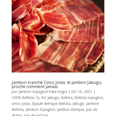
Jambon tranché Cinco Jotas: le jambon Jabugo,
proche comment jamais
por
Jambon espagnol Pata negra
|
Dic 16, 2021
|
100% Bellota
,
5j
,
AO Jabugo
,
bellota
,
Bellota espagnol
,
cinco jotas
,
Épaule ibérique Bellota
,
Jabugo
,
Jambon
Bellota
,
Jambon Espagnol
,
Jambon ibérique
,
pas de
gluten
,
pas de lactose