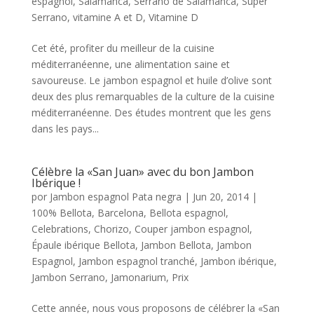
espagnol
,
Salamanca
,
Serrano de Salamanca
,
Super
Serrano
,
vitamine A et D
,
Vitamine D
Cet été, profiter du meilleur de la cuisine
méditerranéenne, une alimentation saine et
savoureuse. Le jambon espagnol et huile d’olive sont
deux des plus remarquables de la culture de la cuisine
méditerranéenne. Des études montrent que les gens
dans les pays...
Célèbre la «San Juan» avec du bon Jambon
Ibérique !
por
Jambon espagnol Pata negra
|
Jun 20, 2014
|
100% Bellota
,
Barcelona
,
Bellota espagnol
,
Celebrations
,
Chorizo
,
Couper jambon espagnol
,
Épaule ibérique Bellota
,
Jambon Bellota
,
Jambon
Espagnol
,
Jambon espagnol tranché
,
Jambon ibérique
,
Jambon Serrano
,
Jamonarium
,
Prix
Cette année, nous vous proposons de célébrer la «San