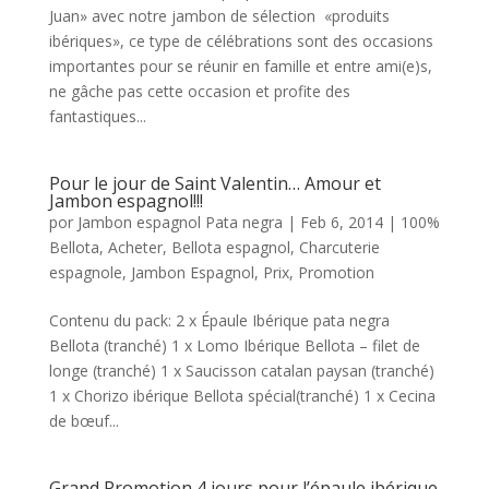
Juan» avec notre jambon de sélection «produits
ibériques», ce type de célébrations sont des occasions
importantes pour se réunir en famille et entre ami(e)s,
ne gâche pas cette occasion et profite des
fantastiques...
Pour le jour de Saint Valentin… Amour et
Jambon espagnol!!!
por
Jambon espagnol Pata negra
|
Feb 6, 2014
|
100%
Bellota
,
Acheter
,
Bellota espagnol
,
Charcuterie
espagnole
,
Jambon Espagnol
,
Prix
,
Promotion
Contenu du pack: 2 x Épaule Ibérique pata negra
Bellota (tranché) 1 x Lomo Ibérique Bellota – filet de
longe (tranché) 1 x Saucisson catalan paysan (tranché)
1 x Chorizo ibérique Bellota spécial(tranché) 1 x Cecina
de bœuf...
Grand Promotion 4 jours pour l’épaule ibérique