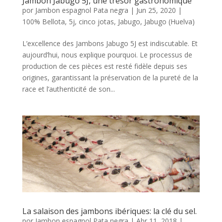
Jambon Jabugo 5J, une trèsor gastronomique
por
Jambon espagnol Pata negra
|
Jun 25, 2020
|
100% Bellota
,
5j
,
cinco jotas
,
Jabugo
,
Jabugo (Huelva)
L’excellence des Jambons Jabugo 5J est indiscutable. Et
aujourd’hui, nous explique pourquoi. Le processus de
production de ces pièces est resté fidèle depuis ses
origines, garantissant la préservation de la pureté de la
race et l’authenticité de son...
La salaison des jambons ibériques: la clé du sel.
por
Jambon espagnol Pata negra
|
Abr 11, 2018
|