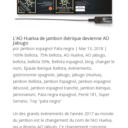
L’AO Huelva de jambon ibérique devienne AO
Jabugo
por
Jambon espagnol Pata negra
|
Mar 13, 2018
|
100% Bellota
,
75% bellota
,
AO Huelva
,
AO Jabugo
,
bellota
,
bellota 50%
,
Bellota espagnol
,
blog
,
changer le
nom
,
Épaule ibérique Bellota
,
événements
,
gastronomie spagnole
,
Jabugo
,
Jabugo (Huelva)
,
Jambon Bellota
,
Jambon Espagnol
,
Jambon espagnol
désossé
,
Jambon espagnol tranché
,
Jambon ibérique
,
Jamonarium
,
Pata negra espagnol
,
Pernil 181
,
Super
Serrano
,
Top "pata negra"
Un des grands événements de l’année 2017 au monde
du jambon est le changement du nom de l’AO Huelva,
qui a devenu AO Jabugo. Ce changement concerne