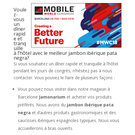
Voule
z-
vous
un
dîner
rapid
e et
tranq
uille
à l’hôtel avec le meilleur jambon ibérique pata
negra?
Si vous souhaitez un dîner rapide et tranquille à l’hôtel
pendant les jours de congrès, n’hésitez pas à nous
contacter. Vous pouvez le faire de plusieurs façons :
Vous pouvez nous visiter dans notre magasin à
Barcelone
Jamonarium
et acheter vos produits
préférés. Nous avons du
jambon ibérique pata
negra
et d’autres produits gastronomiques et des
saucisses ibériques espagnoles typiques. Nous vous
accueillerons à bras ouverts.