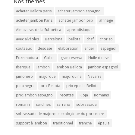
Nos themes
acheter Bellota paris
acheter jambon espagnol
acheter jambon Paris
acheter jambon prix
affinage
Almazaras de la Subbética
aphrodisiaque
avec alvéoles
Barcelona
bellota
chef
chorizo
couteaux
desossé
elaboration
entier
espagnol
Extremadura
Galice
gran reserva
Huile d'olive
iberique
jambon
jambon Bellota
jambon espagnol
jamonero
majorque
majorquina
Navarre
pata negra
prix Bellota
prix epaule Bellota
prix jambon espagnol
recettes
Rioja
Romains
romarin
sardines
serrano
sobrassada
sobrassada de majorque ecologique du porc noire
support à jambon
traditionnel
tranché
épaule