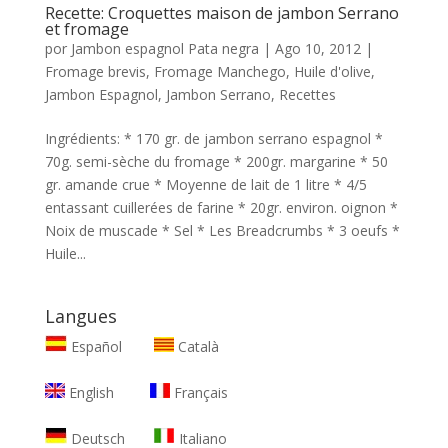
Recette: Croquettes maison de jambon Serrano
et fromage
por
Jambon espagnol Pata negra
|
Ago 10, 2012
|
Fromage brevis
,
Fromage Manchego
,
Huile d'olive
,
Jambon Espagnol
,
Jambon Serrano
,
Recettes
Ingrédients: * 170 gr. de jambon serrano espagnol *
70g. semi-sèche du fromage * 200gr. margarine * 50
gr. amande crue * Moyenne de lait de 1 litre * 4/5
entassant cuillerées de farine * 20gr. environ. oignon *
Noix de muscade * Sel * Les Breadcrumbs * 3 oeufs *
Huile...
Langues
Español
Català
English
Français
Deutsch
Italiano