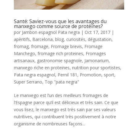
Santé: Saviez-vous que les avantages du
manxego comme source de protéines?
por
Jambon espagnol Pata negra
|
Oct 17, 2017
|
apèritifs
,
Barcelona
,
blog
,
curiosités
,
dégustation
,
fromag
,
fromage
,
Fromage brevis
,
Fromage
Manchego
,
fromage rich proteines
,
Fromages
artisanaux
,
gastronomie spagnole
,
Jamonarium
,
manxego riche en proteines
,
nutrition pour sportistes
,
Pata negra espagnol
,
Pernil 181
,
Promotion
,
sport
,
Super Serrano
,
Top "pata negra"
Le manxego est l’un des meilleurs fromages de
l’Espagne parce qu’il est délicieux et très sain. Ce que
vous lisez, le manxego est très sain par ses valeurs
nutritives, qui contribuent très positivement à notre
organisme de nombreuses façons...