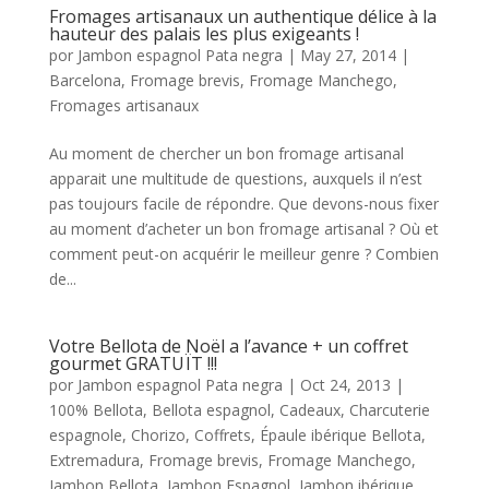
Fromages artisanaux un authentique délice à la
hauteur des palais les plus exigeants !
por
Jambon espagnol Pata negra
|
May 27, 2014
|
Barcelona
,
Fromage brevis
,
Fromage Manchego
,
Fromages artisanaux
Au moment de chercher un bon fromage artisanal
apparait une multitude de questions, auxquels il n’est
pas toujours facile de répondre. Que devons-nous fixer
au moment d’acheter un bon fromage artisanal ? Où et
comment peut-on acquérir le meilleur genre ? Combien
de...
Votre Bellota de Noël a l’avance + un coffret
gourmet GRATUÏT !!!
por
Jambon espagnol Pata negra
|
Oct 24, 2013
|
100% Bellota
,
Bellota espagnol
,
Cadeaux
,
Charcuterie
espagnole
,
Chorizo
,
Coffrets
,
Épaule ibérique Bellota
,
Extremadura
,
Fromage brevis
,
Fromage Manchego
,
Jambon Bellota
,
Jambon Espagnol
,
Jambon ibérique
,