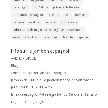
pata negra
prix Bellota
prix epaule Bellota
prix jambon espagnol
recettes
Rioja
Romains
romarin
sardines
serrano
sobrassada
sobrassada de majorque ecologique du porc noire
support à jambon
traditionnel
tranché
épaule
Info sur le jambon espagnol
AVIS JURIDIQUE
Blog
Comment couper jambon espagnol
Jambon de Guijuelo, le jambon iberico de Salamanca
JAMBON DE TERUEL A.O.C.
Jambon espagnol Pata negra iberico Bellota et Serrano
Le Jambon de Jabugo