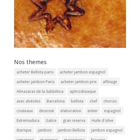
Nos themes
acheter Bellota paris
acheter jambon espagnol
acheter jambon Paris
acheter jambon prix
affinage
Almazaras de la Subbética
aphrodisiaque
avec alvéoles
Barcelona
bellota
chef
chorizo
couteaux
desossé
elaboration
entier
espagnol
Extremadura
Galice
gran reserva
Huile d'olive
iberique
jambon
jambon Bellota
jambon espagnol
jamonero
majorque
majorquina
Navarre