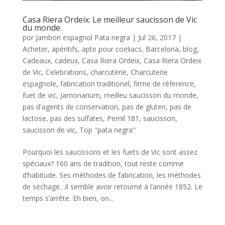
Casa Riera Ordeix: Le meilleur saucisson de Vic
du monde.
por
Jambon espagnol Pata negra
|
Jul 26, 2017
|
Acheter
,
apèritifs
,
apte pour coeliacs
,
Barcelona
,
blog
,
Cadeaux
,
cadeux
,
Casa Riera Ordeix
,
Casa Riera Ordeix
de Vic
,
Celebrations
,
charcuterie
,
Charcuterie
espagnole
,
fabrication traditionel
,
firme de réference
,
fuet de vic
,
Jamonarium
,
meilleu saucisson du monde
,
pas d'agents de conservation
,
pas de gluten
,
pas de
lactose
,
pas des sulfates
,
Pernil 181
,
saucisson
,
saucisson de vic
,
Top "pata negra"
Pourquoi les saucissons et les fuets de Vic sont assez
spéciaux? 160 ans de tradition, tout reste comme
d’habitude. Ses méthodes de fabrication, les méthodes
de séchage…il semble avoir retourné à l’année 1852. Le
temps s’arrête. Eh bien, on...