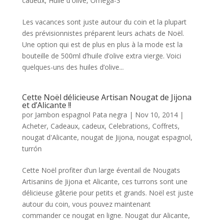
cadeux
,
Huile d'olive
,
Oméga-3
Les vacances sont juste autour du coin et la plupart
des prévisionnistes préparent leurs achats de Noël.
Une option qui est de plus en plus à la mode est la
bouteille de 500ml d’huile d’olive extra vierge. Voici
quelques-uns des huiles d’olive...
Cette Noël délicieuse Artisan Nougat de Jijona
et d’Alicante !!
por
Jambon espagnol Pata negra
|
Nov 10, 2014
|
Acheter
,
Cadeaux
,
cadeux
,
Celebrations
,
Coffrets
,
nougat d'Alicante
,
nougat de Jijona
,
nougat espagnol
,
turrón
Cette Noël profiter d’un large éventail de Nougats
Artisanins de Jijona et Alicante, ces turrons sont une
délicieuse gâterie pour petits et grands. Noël est juste
autour du coin, vous pouvez maintenant
commander ce nougat en ligne. Nougat dur Alicante,