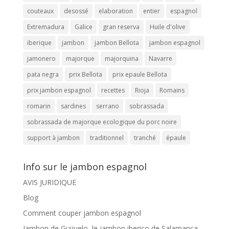
couteaux
desossé
elaboration
entier
espagnol
Extremadura
Galice
gran reserva
Huile d'olive
iberique
jambon
jambon Bellota
jambon espagnol
jamonero
majorque
majorquina
Navarre
pata negra
prix Bellota
prix epaule Bellota
prix jambon espagnol
recettes
Rioja
Romains
romarin
sardines
serrano
sobrassada
sobrassada de majorque ecologique du porc noire
support à jambon
traditionnel
tranché
épaule
Info sur le jambon espagnol
AVIS JURIDIQUE
Blog
Comment couper jambon espagnol
Jambon de Guijuelo, le jambon iberico de Salamanca