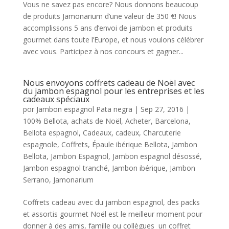
Vous ne savez pas encore? Nous donnons beaucoup
de produits Jamonarium d’une valeur de 350 €! Nous
accomplissons 5 ans d’envoi de jambon et produits
gourmet dans toute l’Europe, et nous voulons célébrer
avec vous. Participez à nos concours et gagner...
Nous envoyons coffrets cadeau de Noël avec
du jambon espagnol pour les entreprises et les
cadeaux spéciaux
por
Jambon espagnol Pata negra
|
Sep 27, 2016
|
100% Bellota
,
achats de Noël
,
Acheter
,
Barcelona
,
Bellota espagnol
,
Cadeaux
,
cadeux
,
Charcuterie
espagnole
,
Coffrets
,
Épaule ibérique Bellota
,
Jambon
Bellota
,
Jambon Espagnol
,
Jambon espagnol désossé
,
Jambon espagnol tranché
,
Jambon ibérique
,
Jambon
Serrano
,
Jamonarium
Coffrets cadeau avec du jambon espagnol, des packs
et assortis gourmet Noël est le meilleur moment pour
donner à des amis, famille ou collègues un coffret