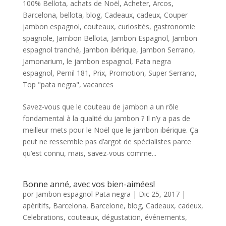
100% Bellota
,
achats de Noël
,
Acheter
,
Arcos
,
Barcelona
,
bellota
,
blog
,
Cadeaux
,
cadeux
,
Couper
jambon espagnol
,
couteaux
,
curiosités
,
gastronomie
spagnole
,
Jambon Bellota
,
Jambon Espagnol
,
Jambon
espagnol tranché
,
Jambon ibérique
,
Jambon Serrano
,
Jamonarium
,
le jambon espagnol
,
Pata negra
espagnol
,
Pernil 181
,
Prix
,
Promotion
,
Super Serrano
,
Top "pata negra"
,
vacances
Savez-vous que le couteau de jambon a un rôle
fondamental à la qualité du jambon ? Il n’y a pas de
meilleur mets pour le Noël que le jambon ibérique. Ça
peut ne ressemble pas d’argot de spécialistes parce
qu’est connu, mais, savez-vous comme...
Bonne anné, avec vos bien-aimées!
por
Jambon espagnol Pata negra
|
Dic 25, 2017
|
apèritifs
,
Barcelona
,
Barcelone
,
blog
,
Cadeaux
,
cadeux
,
Celebrations
,
couteaux
,
dégustation
,
événements
,