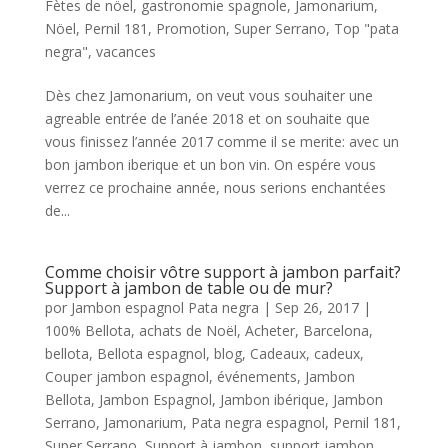
Fètes de nöel
,
gastronomie spagnole
,
Jamonarium
,
Nöel
,
Pernil 181
,
Promotion
,
Super Serrano
,
Top "pata
negra"
,
vacances
Dès chez Jamonarium, on veut vous souhaiter une
agreable entrée de l’anée 2018 et on souhaite que
vous finissez l’année 2017 comme il se merite: avec un
bon jambon iberique et un bon vin. On espére vous
verrez ce prochaine année, nous serions enchantées
de...
Comme choisir vôtre support à jambon parfait?
Support à jambon de table ou de mur?
por
Jambon espagnol Pata negra
|
Sep 26, 2017
|
100% Bellota
,
achats de Noël
,
Acheter
,
Barcelona
,
bellota
,
Bellota espagnol
,
blog
,
Cadeaux
,
cadeux
,
Couper jambon espagnol
,
événements
,
Jambon
Bellota
,
Jambon Espagnol
,
Jambon ibérique
,
Jambon
Serrano
,
Jamonarium
,
Pata negra espagnol
,
Pernil 181
,
Super Serrano
,
Support à jambon
,
support jambon
,