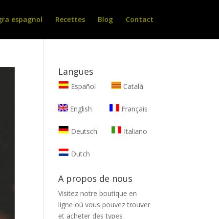
gra espagnol
Recettes
Blog
Contact
Langues
Español
Català
English
Français
Deutsch
Italiano
Dutch
A propos de nous
Visitez notre boutique en
ligne où vous pouvez trouver
et
acheter des types