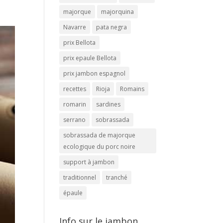
majorque
majorquina
Navarre
pata negra
prix Bellota
prix epaule Bellota
prix jambon espagnol
recettes
Rioja
Romains
romarin
sardines
serrano
sobrassada
sobrassada de majorque
ecologique du porc noire
support à jambon
traditionnel
tranché
épaule
Info sur le jambon