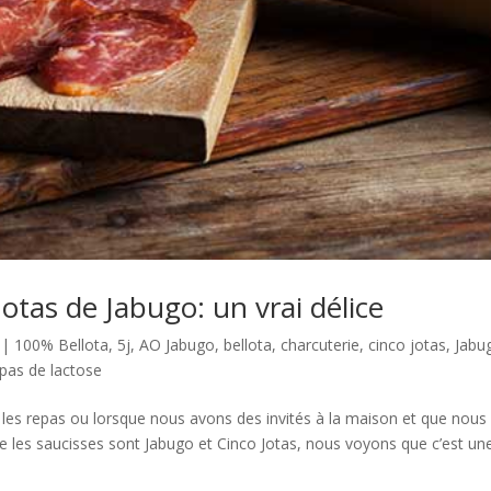
Jotas de Jabugo: un vrai délice
|
100% Bellota
,
5j
,
AO Jabugo
,
bellota
,
charcuterie
,
cinco jotas
,
Jabu
pas de lactose
s les repas ou lorsque nous avons des invités à la maison et que nous
e les saucisses sont Jabugo et Cinco Jotas, nous voyons que c’est un