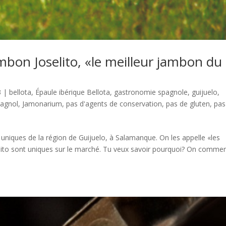
ambon Joselito, «le meilleur jambon du
3
|
bellota
,
Épaule ibérique Bellota
,
gastronomie spagnole
,
guijuelo
,
agnol
,
Jamonarium
,
pas d'agents de conservation
,
pas de gluten
,
pas
uniques de la région de Guijuelo, à Salamanque. On les appelle «les
lito sont uniques sur le marché. Tu veux savoir pourquoi? On comme