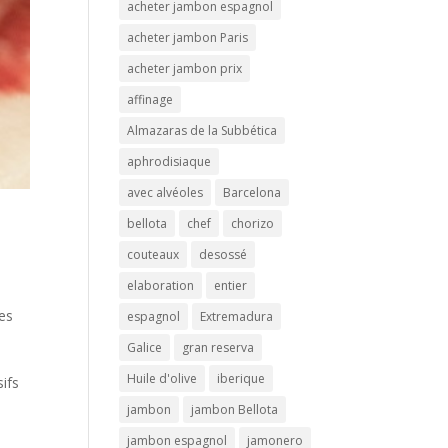
acheter jambon espagnol
acheter jambon Paris
acheter jambon prix
affinage
Almazaras de la Subbética
aphrodisiaque
avec alvéoles
Barcelona
bellota
chef
chorizo
couteaux
desossé
elaboration
entier
es
espagnol
Extremadura
Galice
gran reserva
Huile d'olive
iberique
ifs
jambon
jambon Bellota
jambon espagnol
jamonero