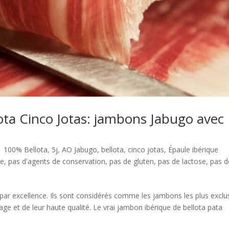
ota Cinco Jotas: jambons Jabugo avec
|
100% Bellota
,
5j
,
AO Jabugo
,
bellota
,
cinco jotas
,
Épaule ibérique
ue
,
pas d'agents de conservation
,
pas de gluten
,
pas de lactose
,
pas d
ar excellence. Ils sont considérés comme les jambons les plus exclus
e et de leur haute qualité. Le vrai jambon ibérique de bellota pata