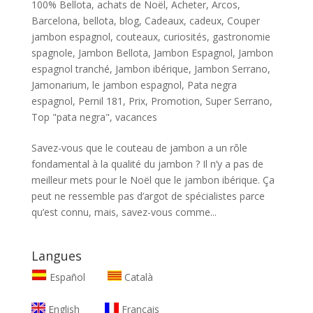
100% Bellota
,
achats de Noël
,
Acheter
,
Arcos
,
Barcelona
,
bellota
,
blog
,
Cadeaux
,
cadeux
,
Couper
jambon espagnol
,
couteaux
,
curiosités
,
gastronomie
spagnole
,
Jambon Bellota
,
Jambon Espagnol
,
Jambon
espagnol tranché
,
Jambon ibérique
,
Jambon Serrano
,
Jamonarium
,
le jambon espagnol
,
Pata negra
espagnol
,
Pernil 181
,
Prix
,
Promotion
,
Super Serrano
,
Top "pata negra"
,
vacances
Savez-vous que le couteau de jambon a un rôle
fondamental à la qualité du jambon ? Il n’y a pas de
meilleur mets pour le Noël que le jambon ibérique. Ça
peut ne ressemble pas d’argot de spécialistes parce
qu’est connu, mais, savez-vous comme...
Langues
Español
Català
English
Français