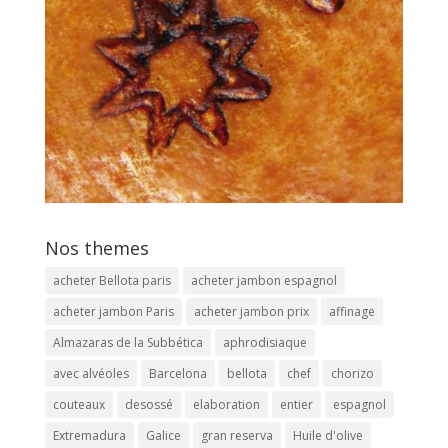
Nos themes
acheter Bellota paris
acheter jambon espagnol
acheter jambon Paris
acheter jambon prix
affinage
Almazaras de la Subbética
aphrodisiaque
avec alvéoles
Barcelona
bellota
chef
chorizo
couteaux
desossé
elaboration
entier
espagnol
Extremadura
Galice
gran reserva
Huile d'olive