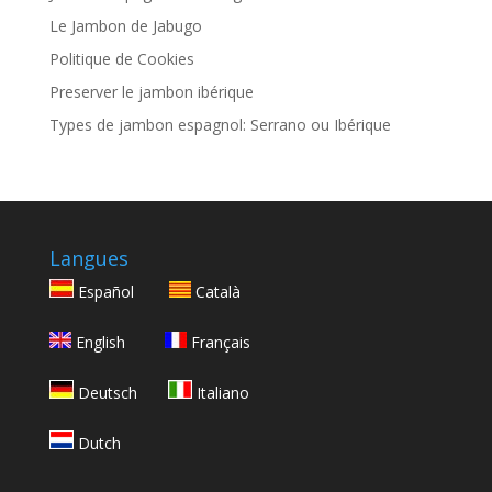
Le Jambon de Jabugo
Politique de Cookies
Preserver le jambon ibérique
Types de jambon espagnol: Serrano ou Ibérique
Langues
Español
Català
English
Français
Deutsch
Italiano
Dutch