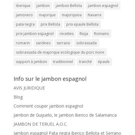
iberique
jambon
jambon Bellota
jambon espagnol
jamonero
majorque
majorquina
Navarre
pata negra
prix Bellota
prix epaule Bellota
prix jambon espagnol
recettes
Rioja
Romains
romarin
sardines
serrano
sobrassada
sobrassada de majorque ecologique du porc noire
support à jambon
traditionnel
tranché
épaule
Info sur le jambon espagnol
AVIS JURIDIQUE
Blog
Comment couper jambon espagnol
Jambon de Guijuelo, le jambon iberico de Salamanca
JAMBON DE TERUEL A.O.C.
Jambon espagnol Pata negra iberico Bellota et Serrano