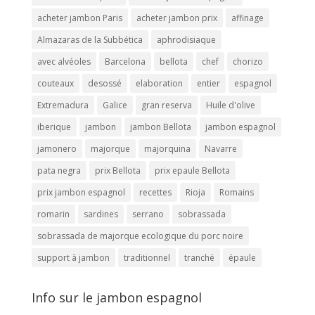
acheter jambon Paris
acheter jambon prix
affinage
Almazaras de la Subbética
aphrodisiaque
avec alvéoles
Barcelona
bellota
chef
chorizo
couteaux
desossé
elaboration
entier
espagnol
Extremadura
Galice
gran reserva
Huile d'olive
iberique
jambon
jambon Bellota
jambon espagnol
jamonero
majorque
majorquina
Navarre
pata negra
prix Bellota
prix epaule Bellota
prix jambon espagnol
recettes
Rioja
Romains
romarin
sardines
serrano
sobrassada
sobrassada de majorque ecologique du porc noire
support à jambon
traditionnel
tranché
épaule
Info sur le jambon espagnol