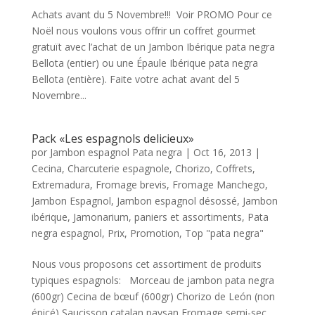
Achats avant du 5 Novembre!!! Voir PROMO Pour ce
Noël nous voulons vous offrir un coffret gourmet
gratuït avec l’achat de un Jambon Ibérique pata negra
Bellota (entier) ou une Épaule Ibérique pata negra
Bellota (entière). Faite votre achat avant del 5
Novembre...
Pack «Les espagnols delicieux»
por
Jambon espagnol Pata negra
|
Oct 16, 2013
|
Cecina
,
Charcuterie espagnole
,
Chorizo
,
Coffrets
,
Extremadura
,
Fromage brevis
,
Fromage Manchego
,
Jambon Espagnol
,
Jambon espagnol désossé
,
Jambon
ibérique
,
Jamonarium
,
paniers et assortiments
,
Pata
negra espagnol
,
Prix
,
Promotion
,
Top "pata negra"
Nous vous proposons cet assortiment de produits
typiques espagnols: Morceau de jambon pata negra
(600gr) Cecina de bœuf (600gr) Chorizo de León (non
épicé) Saucisson catalan paysan Fromage semi-sec