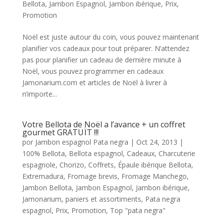
Bellota
,
Jambon Espagnol
,
Jambon ibérique
,
Prix
,
Promotion
Noël est juste autour du coin, vous pouvez maintenant
planifier vos cadeaux pour tout préparer. N’attendez
pas pour planifier un cadeau de dernière minute à
Noël, vous pouvez programmer en cadeaux
Jamonarium.com et articles de Noël à livrer à
n’importe...
Votre Bellota de Noël a l’avance + un coffret
gourmet GRATUÏT !!!
por
Jambon espagnol Pata negra
|
Oct 24, 2013
|
100% Bellota
,
Bellota espagnol
,
Cadeaux
,
Charcuterie
espagnole
,
Chorizo
,
Coffrets
,
Épaule ibérique Bellota
,
Extremadura
,
Fromage brevis
,
Fromage Manchego
,
Jambon Bellota
,
Jambon Espagnol
,
Jambon ibérique
,
Jamonarium
,
paniers et assortiments
,
Pata negra
espagnol
,
Prix
,
Promotion
,
Top "pata negra"