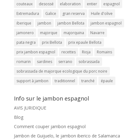
couteaux
desossé
elaboration
entier
espagnol
Extremadura
Galice
gran reserva
Huile d'olive
iberique
jambon
jambon Bellota
jambon espagnol
jamonero
majorque
majorquina
Navarre
pata negra
prix Bellota
prix epaule Bellota
prix jambon espagnol
recettes
Rioja
Romains
romarin
sardines
serrano
sobrassada
sobrassada de majorque ecologique du porc noire
support à jambon
traditionnel
tranché
épaule
Info sur le jambon espagnol
AVIS JURIDIQUE
Blog
Comment couper jambon espagnol
Jambon de Guijuelo, le jambon iberico de Salamanca