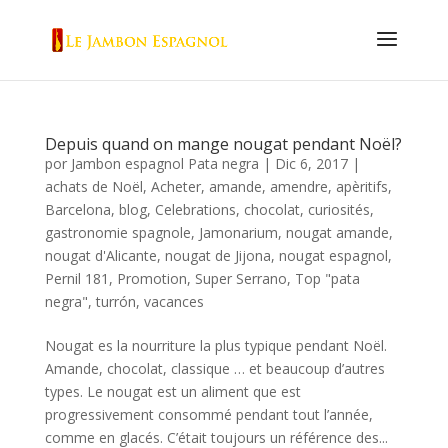
Depuis quand on mange nougat pendant Noël?
por
Jambon espagnol Pata negra
|
Dic 6, 2017
|
achats de Noël
,
Acheter
,
amande
,
amendre
,
apèritifs
,
Barcelona
,
blog
,
Celebrations
,
chocolat
,
curiosités
,
gastronomie spagnole
,
Jamonarium
,
nougat amande
,
nougat d'Alicante
,
nougat de Jijona
,
nougat espagnol
,
Pernil 181
,
Promotion
,
Super Serrano
,
Top "pata
negra"
,
turrón
,
vacances
Nougat es la nourriture la plus typique pendant Noël.
Amande, chocolat, classique … et beaucoup d’autres
types. Le nougat est un aliment que est
progressivement consommé pendant tout l’année,
comme en glacés. C’était toujours un référence des...