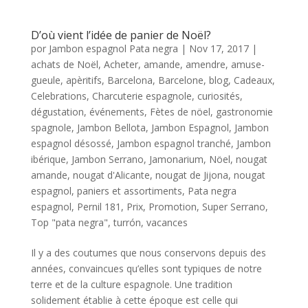
D’où vient l’idée de panier de Noël?
por
Jambon espagnol Pata negra
|
Nov 17, 2017
|
achats de Noël
,
Acheter
,
amande
,
amendre
,
amuse-
gueule
,
apèritifs
,
Barcelona
,
Barcelone
,
blog
,
Cadeaux
,
Celebrations
,
Charcuterie espagnole
,
curiosités
,
dégustation
,
événements
,
Fètes de nöel
,
gastronomie
spagnole
,
Jambon Bellota
,
Jambon Espagnol
,
Jambon
espagnol désossé
,
Jambon espagnol tranché
,
Jambon
ibérique
,
Jambon Serrano
,
Jamonarium
,
Nöel
,
nougat
amande
,
nougat d'Alicante
,
nougat de Jijona
,
nougat
espagnol
,
paniers et assortiments
,
Pata negra
espagnol
,
Pernil 181
,
Prix
,
Promotion
,
Super Serrano
,
Top "pata negra"
,
turrón
,
vacances
Il y a des coutumes que nous conservons depuis des
années, convaincues qu’elles sont typiques de notre
terre et de la culture espagnole. Une tradition
solidement établie à cette époque est celle qui