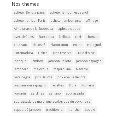
Nos themes
acheter Bellota paris
acheter jambon espagnol
acheter jambon Paris
acheter jambon prix
affinage
Almazaras de la Subbética
aphrodisiaque
avec alvéoles
Barcelona
bellota
chef
chorizo
couteaux
desossé
elaboration
entier
espagnol
Extremadura
Galice
gran reserva
Huile d'olive
iberique
jambon
jambon Bellota
jambon espagnol
jamonero
majorque
majorquina
Navarre
pata negra
prix Bellota
prix epaule Bellota
prix jambon espagnol
recettes
Rioja
Romains
romarin
sardines
serrano
sobrassada
sobrassada de majorque ecologique du porc noire
support à jambon
traditionnel
tranché
épaule