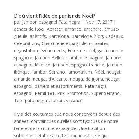
D’où vient l’idée de panier de Noël?
por
Jambon espagnol Pata negra
|
Nov 17, 2017
|
achats de Noël
,
Acheter
,
amande
,
amendre
,
amuse-
gueule
,
apèritifs
,
Barcelona
,
Barcelone
,
blog
,
Cadeaux
,
Celebrations
,
Charcuterie espagnole
,
curiosités
,
dégustation
,
événements
,
Fètes de nöel
,
gastronomie
spagnole
,
Jambon Bellota
,
Jambon Espagnol
,
Jambon
espagnol désossé
,
Jambon espagnol tranché
,
Jambon
ibérique
,
Jambon Serrano
,
Jamonarium
,
Nöel
,
nougat
amande
,
nougat d'Alicante
,
nougat de Jijona
,
nougat
espagnol
,
paniers et assortiments
,
Pata negra
espagnol
,
Pernil 181
,
Prix
,
Promotion
,
Super Serrano
,
Top "pata negra"
,
turrón
,
vacances
Il y a des coutumes que nous conservons depuis des
années, convaincues qu’elles sont typiques de notre
terre et de la culture espagnole. Une tradition
solidement établie à cette époque est celle qui