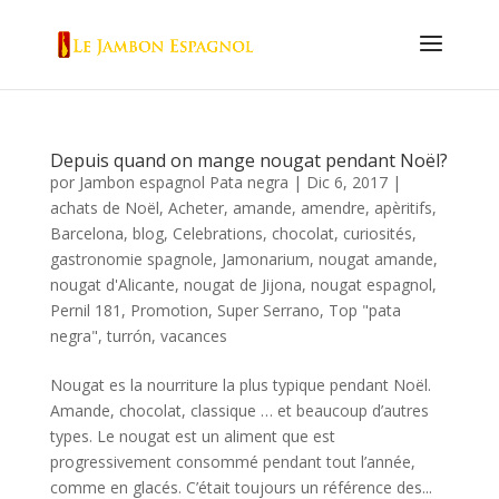
Depuis quand on mange nougat pendant Noël?
por
Jambon espagnol Pata negra
|
Dic 6, 2017
|
achats de Noël
,
Acheter
,
amande
,
amendre
,
apèritifs
,
Barcelona
,
blog
,
Celebrations
,
chocolat
,
curiosités
,
gastronomie spagnole
,
Jamonarium
,
nougat amande
,
nougat d'Alicante
,
nougat de Jijona
,
nougat espagnol
,
Pernil 181
,
Promotion
,
Super Serrano
,
Top "pata
negra"
,
turrón
,
vacances
Nougat es la nourriture la plus typique pendant Noël.
Amande, chocolat, classique … et beaucoup d’autres
types. Le nougat est un aliment que est
progressivement consommé pendant tout l’année,
comme en glacés. C’était toujours un référence des...