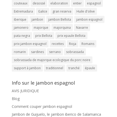
couteaux
desossé
elaboration
entier
espagnol
Extremadura
Galice
gran reserva
Huile d'olive
iberique
jambon
jambon Bellota
jambon espagnol
jamonero
majorque
majorquina
Navarre
pata negra
prix Bellota
prix epaule Bellota
prix jambon espagnol
recettes
Rioja
Romains
romarin
sardines
serrano
sobrassada
sobrassada de majorque ecologique du porc noire
support à jambon
traditionnel
tranché
épaule
Info sur le jambon espagnol
AVIS JURIDIQUE
Blog
Comment couper jambon espagnol
Jambon de Guijuelo, le jambon iberico de Salamanca