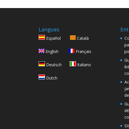
Langues
Ent
Español
Català
Co
pa
English
Français
po
Gu
Deutsch
Italiano
ib
co
Dutch
Ac
ja
de
Gu
dé
co
Di