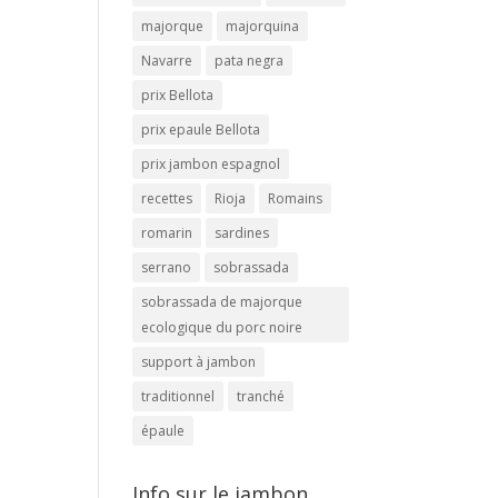
majorque
majorquina
Navarre
pata negra
prix Bellota
prix epaule Bellota
prix jambon espagnol
recettes
Rioja
Romains
romarin
sardines
serrano
sobrassada
sobrassada de majorque
ecologique du porc noire
support à jambon
traditionnel
tranché
épaule
Info sur le jambon