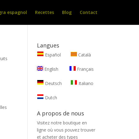
gra espagnol
Recettes
Blog
Contact
Langues
Español
Català
ruits
English
Français
Deutsch
Italiano
Dutch
lles
A propos de nous
Visitez notre boutique en
ligne où vous pouvez trouver
et
acheter des types