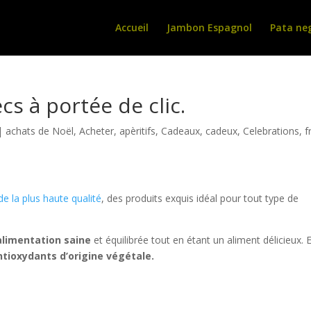
Accueil
Jambon Espagnol
Pata ne
cs à portée de clic.
|
achats de Noël
,
Acheter
,
apèritifs
,
Cadeaux
,
cadeux
,
Celebrations
,
f
de la plus haute qualité
, des produits exquis idéal pour tout type de
alimentation saine
et équilibrée tout en étant un aliment délicieux. E
tioxydants d’origine végétale.