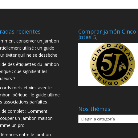
radas recientes
Comprar jamón Cinco
Jotas 5J
mment conserver un jambon
rtiellement utilisé : un guide
ur éviter qu’il ne se dessèche
ide des étiquettes du jambon
érique : que signifient les
uleurs ?
cords mets et vins avec le
mbon ibérique : le guide ultime
s associations parfaites
Nos thémes
ide complet : Comment
Nos
couper un jambon maison
thémes
mme un pro
fférences entre le jambon