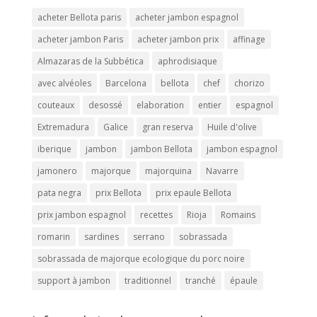
acheter Bellota paris
acheter jambon espagnol
acheter jambon Paris
acheter jambon prix
affinage
Almazaras de la Subbética
aphrodisiaque
avec alvéoles
Barcelona
bellota
chef
chorizo
couteaux
desossé
elaboration
entier
espagnol
Extremadura
Galice
gran reserva
Huile d'olive
iberique
jambon
jambon Bellota
jambon espagnol
jamonero
majorque
majorquina
Navarre
pata negra
prix Bellota
prix epaule Bellota
prix jambon espagnol
recettes
Rioja
Romains
romarin
sardines
serrano
sobrassada
sobrassada de majorque ecologique du porc noire
support à jambon
traditionnel
tranché
épaule