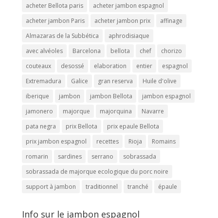
acheter Bellota paris
acheter jambon espagnol
acheter jambon Paris
acheter jambon prix
affinage
Almazaras de la Subbética
aphrodisiaque
avec alvéoles
Barcelona
bellota
chef
chorizo
couteaux
desossé
elaboration
entier
espagnol
Extremadura
Galice
gran reserva
Huile d'olive
iberique
jambon
jambon Bellota
jambon espagnol
jamonero
majorque
majorquina
Navarre
pata negra
prix Bellota
prix epaule Bellota
prix jambon espagnol
recettes
Rioja
Romains
romarin
sardines
serrano
sobrassada
sobrassada de majorque ecologique du porc noire
support à jambon
traditionnel
tranché
épaule
Info sur le jambon espagnol