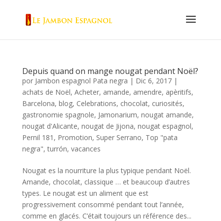
Depuis quand on mange nougat pendant Noël?
por
Jambon espagnol Pata negra
|
Dic 6, 2017
|
achats de Noël
,
Acheter
,
amande
,
amendre
,
apèritifs
,
Barcelona
,
blog
,
Celebrations
,
chocolat
,
curiosités
,
gastronomie spagnole
,
Jamonarium
,
nougat amande
,
nougat d'Alicante
,
nougat de Jijona
,
nougat espagnol
,
Pernil 181
,
Promotion
,
Super Serrano
,
Top "pata
negra"
,
turrón
,
vacances
Nougat es la nourriture la plus typique pendant Noël.
Amande, chocolat, classique … et beaucoup d’autres
types. Le nougat est un aliment que est
progressivement consommé pendant tout l’année,
comme en glacés. C’était toujours un référence des...