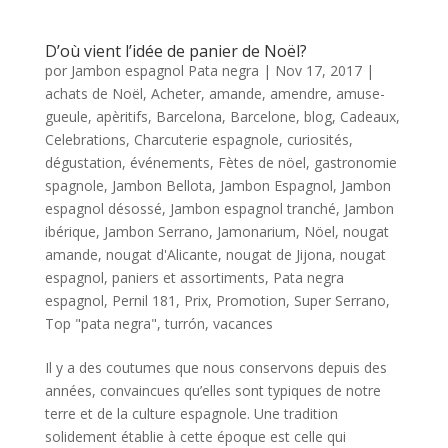
D’où vient l’idée de panier de Noël?
por
Jambon espagnol Pata negra
|
Nov 17, 2017
|
achats de Noël
,
Acheter
,
amande
,
amendre
,
amuse-
gueule
,
apèritifs
,
Barcelona
,
Barcelone
,
blog
,
Cadeaux
,
Celebrations
,
Charcuterie espagnole
,
curiosités
,
dégustation
,
événements
,
Fètes de nöel
,
gastronomie
spagnole
,
Jambon Bellota
,
Jambon Espagnol
,
Jambon
espagnol désossé
,
Jambon espagnol tranché
,
Jambon
ibérique
,
Jambon Serrano
,
Jamonarium
,
Nöel
,
nougat
amande
,
nougat d'Alicante
,
nougat de Jijona
,
nougat
espagnol
,
paniers et assortiments
,
Pata negra
espagnol
,
Pernil 181
,
Prix
,
Promotion
,
Super Serrano
,
Top "pata negra"
,
turrón
,
vacances
Il y a des coutumes que nous conservons depuis des
années, convaincues qu’elles sont typiques de notre
terre et de la culture espagnole. Une tradition
solidement établie à cette époque est celle qui