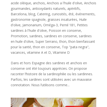
acide oléique
,
anchois
,
Anchois a l'huile d'olive
,
Anchois
gourmandes
,
antioxydants naturels
,
apèritifs
,
Barcelona
,
blog
,
Catering
,
curiosités
,
été
,
événements
,
gastronomie spagnole
,
graisses insaturées
,
Huile
d'olive
,
Jamonarium
,
Oméga-3
,
Pernil 181
,
Petites
sardines à l'huile d'olive
,
Poisson en conserve
,
Promotion
,
sardines
,
sardines en conserve
,
sardines
en huile d'olive
,
Super Serrano
,
thon
,
thon bienfaissant
pour la santé
,
thon en conserve
,
Top "pata negra"
,
vacances
,
vitamine A et D
,
Vitamine D
Dans et hors Espagne des sardines et anchois en
conserve ont été toujours apprécies. On propose
raconter l’histoire de la sardinophilie ou les sardinnes.
Parfois, les sardines sont utilisées avec un mauvaise
connotation. Nous l’utilisons comme...