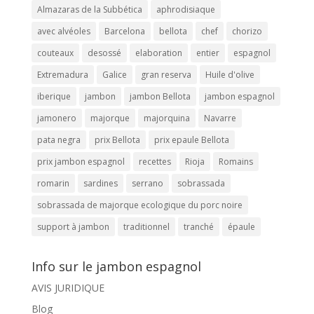
Almazaras de la Subbética
aphrodisiaque
avec alvéoles
Barcelona
bellota
chef
chorizo
couteaux
desossé
elaboration
entier
espagnol
Extremadura
Galice
gran reserva
Huile d'olive
iberique
jambon
jambon Bellota
jambon espagnol
jamonero
majorque
majorquina
Navarre
pata negra
prix Bellota
prix epaule Bellota
prix jambon espagnol
recettes
Rioja
Romains
romarin
sardines
serrano
sobrassada
sobrassada de majorque ecologique du porc noire
support à jambon
traditionnel
tranché
épaule
Info sur le jambon espagnol
AVIS JURIDIQUE
Blog