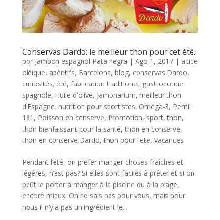
Conservas Dardo: le meilleur thon pour cet été.
por
Jambon espagnol Pata negra
|
Ago 1, 2017
|
acide
oléique
,
apèritifs
,
Barcelona
,
blog
,
conservas Dardo
,
curiosités
,
été
,
fabrication traditionel
,
gastronomie
spagnole
,
Huile d'olive
,
Jamonarium
,
meilleur thon
d'Espagne
,
nutrition pour sportistes
,
Oméga-3
,
Pernil
181
,
Poisson en conserve
,
Promotion
,
sport
,
thon
,
thon bienfaissant pour la santé
,
thon en conserve
,
thon en conserve Dardo
,
thon pour l'été
,
vacances
Pendant l’été, on prefer manger choses fraîches et
légéres, n’est pas? Si elles sont faciles à prêter et si on
peût le porter à manger à la piscine ou à la plage,
encore mieux. On ne sais pas pour vous, mais pour
nous il n’y a pas un ingrédient le...