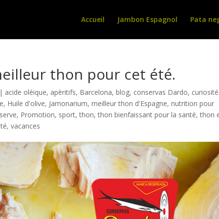
Accueil
Jambon Espagnol
Pata ne
eilleur thon pour cet été.
|
acide oléique
,
apèritifs
,
Barcelona
,
blog
,
conservas Dardo
,
curiosit
le
,
Huile d'olive
,
Jamonarium
,
meilleur thon d'Espagne
,
nutrition pour
serve
,
Promotion
,
sport
,
thon
,
thon bienfaissant pour la santé
,
thon 
été
,
vacances