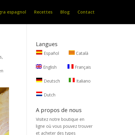
gra espagnol
Recettes
Blog
Contact
Langues
Español
Català
és
,
English
Français
en
Deutsch
Italiano
Dutch
A propos de nous
Visitez notre boutique en
ligne où vous pouvez trouver
et
acheter des types