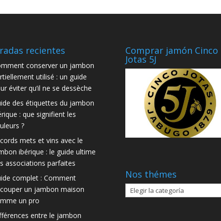
radas recientes
Comprar jamón Cinco
Jotas 5J
mment conserver un jambon
rtiellement utilisé : un guide
ur éviter qu’il ne se dessèche
ide des étiquettes du jambon
érique : que signifient les
uleurs ?
cords mets et vins avec le
mbon ibérique : le guide ultime
s associations parfaites
Nos thémes
ide complet : Comment
Nos
couper un jambon maison
thémes
mme un pro
fférences entre le jambon