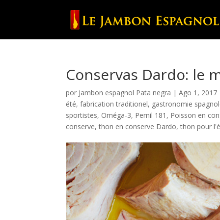
Conservas Dardo: le m
por
Jambon espagnol Pata negra
|
Ago 1, 2017
été
,
fabrication traditionel
,
gastronomie spagno
sportistes
,
Oméga-3
,
Pernil 181
,
Poisson en con
conserve
,
thon en conserve Dardo
,
thon pour l'