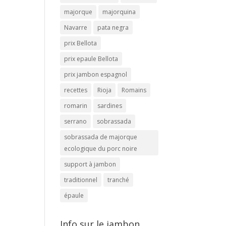
majorque
majorquina
Navarre
pata negra
prix Bellota
prix epaule Bellota
prix jambon espagnol
recettes
Rioja
Romains
romarin
sardines
serrano
sobrassada
sobrassada de majorque
ecologique du porc noire
support à jambon
traditionnel
tranché
épaule
Info sur le jambon