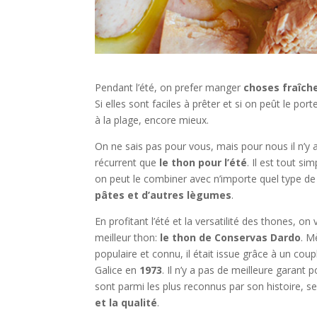
Pendant l’été, on prefer manger
choses fraîch
Si elles sont faciles à prêter et si on peût le por
à la plage, encore mieux.
On ne sais pas pour vous, mais pour nous il n’y a
récurrent que
le thon pour l’été
. Il est tout s
on peut le combiner avec n’importe quel type d
pâtes et d’autres lègumes
.
En profitant l’été et la versatilité des thones, 
meilleur thon:
le thon de Conservas Dardo
. M
populaire et connu, il était issue grâce à un coup
Galice en
1973
. Il n’y a pas de meilleure garant
sont parmi les plus reconnus par son histoire, s
et la qualité
.