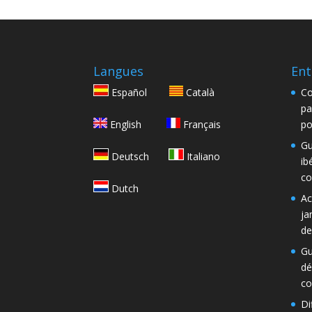
Langues
Ent
Español
Català
Co
pa
English
Français
po
Gu
Deutsch
Italiano
ib
co
Dutch
Ac
ja
de
Gu
dé
co
Di