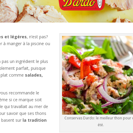
es et légéres
, n’est pas?
ter à manger à la piscine ou
 pas un ingrédient le plus
implement parfait, puisque
e plat comme
salades,
on vous recommande le
ème si ce marque soit
le qui travallait au mer de
 pour savoir que ses thons
Conservas Dardo: le meilleur thon pour 
e basent sur
la tradition
été.