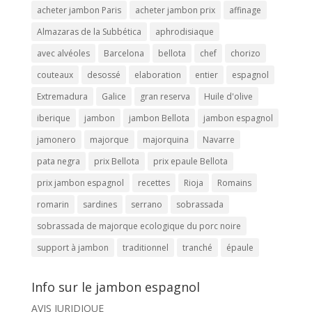
acheter jambon Paris
acheter jambon prix
affinage
Almazaras de la Subbética
aphrodisiaque
avec alvéoles
Barcelona
bellota
chef
chorizo
couteaux
desossé
elaboration
entier
espagnol
Extremadura
Galice
gran reserva
Huile d'olive
iberique
jambon
jambon Bellota
jambon espagnol
jamonero
majorque
majorquina
Navarre
pata negra
prix Bellota
prix epaule Bellota
prix jambon espagnol
recettes
Rioja
Romains
romarin
sardines
serrano
sobrassada
sobrassada de majorque ecologique du porc noire
support à jambon
traditionnel
tranché
épaule
Info sur le jambon espagnol
AVIS JURIDIQUE