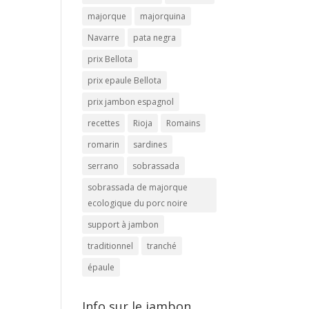
majorque
majorquina
Navarre
pata negra
prix Bellota
prix epaule Bellota
prix jambon espagnol
recettes
Rioja
Romains
romarin
sardines
serrano
sobrassada
sobrassada de majorque
ecologique du porc noire
support à jambon
traditionnel
tranché
épaule
Info sur le jambon