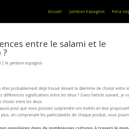
Accueil
Jambon Espagnol
Pata ne
rences entre le salami et le
 ?
4
|
le jambon espagnol
 êtes probablement déjà trouvé devant le dilemme de choisir entre l
s différences significatives entre les deux ? Dans l’article suivant, je v
 choisir entre les deux.
 aussi pour que vous puissiez surprendre vos invités en leur proposan
e plus, en comprenant les particularités de chaque produit, vous pourr
sses populaires dans de nombreuses cultures à travers le mon