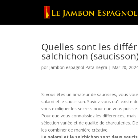
Quelles sont les diffé
salchichon (saucisson)
por
Jambon espagnol Pata negra
|
Mar 20, 202
Si vous êtes un amateur de saucisses, vous vous
salami et le saucisson. Saviez-vous qu’il existe de
vous expliquer les secrets pour que vous puissiez
Pour que vous connaissiez les différences, mais
sélection variée et de qualité de charcuteries. D
les combiner de manière créative.
Le salami et le salchichon sont deux sauci