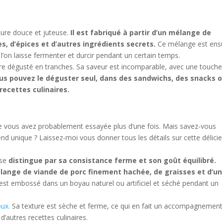
ture douce et juteuse.
Il est fabriqué à partir d’un mélange de
s, d’épices et d’autres ingrédients secrets.
Ce mélange est ens
 l’on laisse fermenter et durcir pendant un certain temps.
à être dégusté en tranches. Sa saveur est incomparable, avec une touch
us pouvez le déguster seul, dans des sandwichs, des snacks 
ecettes culinaires.
ue vous avez probablement essayée plus d’une fois. Mais savez-vous
end unique ? Laissez-moi vous donner tous les détails sur cette délici
 se
distingue par sa consistance ferme et son goût équilibré.
lange de viande de porc finement hachée, de graisses et d’u
st embossé dans un boyau naturel ou artificiel et séché pendant un
oux.
Sa texture est sèche et ferme, ce qui en fait un accompagnemen
’autres recettes culinaires.