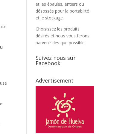
et les épaules, entiers ou
désossés pour la portabilité
et le stockage.
uite
Choisissez les produits
désirés et nous vous ferons
e
parvenir dès que possible.
ou
Suivez nous sur
Facebook
Advertisement
euse
ne
t