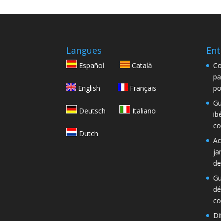
Langues
Ent
Español
Català
Co
pa
English
Français
po
Gu
Deutsch
Italiano
ib
co
Dutch
Ac
ja
de
Gu
dé
co
Di