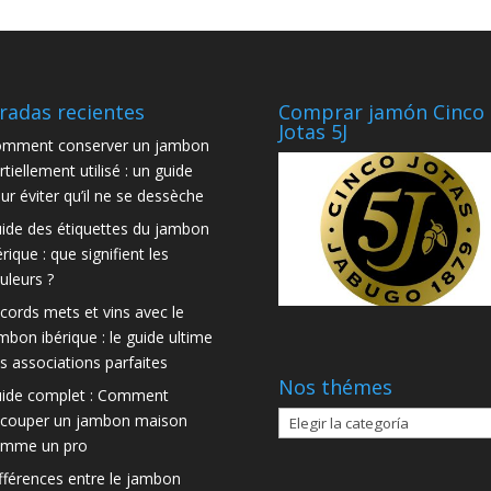
radas recientes
Comprar jamón Cinco
Jotas 5J
mment conserver un jambon
rtiellement utilisé : un guide
ur éviter qu’il ne se dessèche
ide des étiquettes du jambon
érique : que signifient les
uleurs ?
cords mets et vins avec le
mbon ibérique : le guide ultime
s associations parfaites
Nos thémes
ide complet : Comment
Nos
couper un jambon maison
thémes
mme un pro
fférences entre le jambon