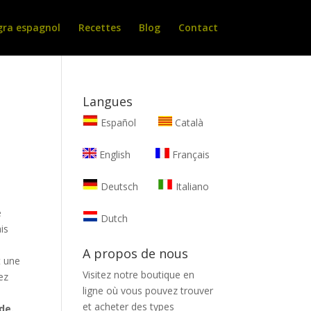
gra espagnol
Recettes
Blog
Contact
Langues
Español
Català
English
Français
Deutsch
Italiano
e
Dutch
ais
A propos de nous
t une
Visitez notre boutique en
ez
ligne où vous pouvez trouver
et
acheter des types
de.