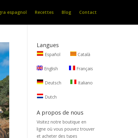
gra espagnol
Recettes
Blog
Contact
Langues
Español
Català
English
Français
Deutsch
Italiano
Dutch
A propos de nous
Visitez notre boutique en
ligne où vous pouvez trouver
et
acheter des types