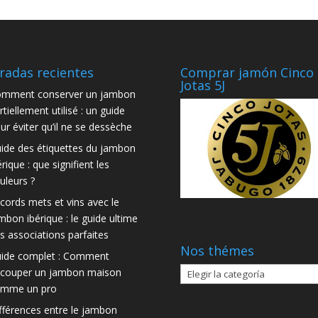
radas recientes
Comprar jamón Cinco
Jotas 5J
mment conserver un jambon
rtiellement utilisé : un guide
ur éviter qu’il ne se dessèche
ide des étiquettes du jambon
érique : que signifient les
uleurs ?
cords mets et vins avec le
mbon ibérique : le guide ultime
s associations parfaites
Nos thémes
ide complet : Comment
Nos
couper un jambon maison
thémes
mme un pro
fférences entre le jambon