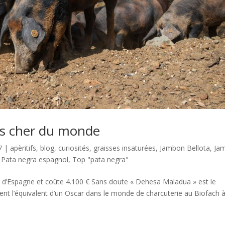
us cher du monde
7
|
apèritifs
,
blog
,
curiosités
,
graisses insaturées
,
Jambon Bellota
,
Ja
,
Pata negra espagnol
,
Top "pata negra"
 d’Espagne et coûte 4.100 € Sans doute « Dehesa Maladua » est le
nt l’équivalent d’un Oscar dans le monde de charcuterie au Biofach 