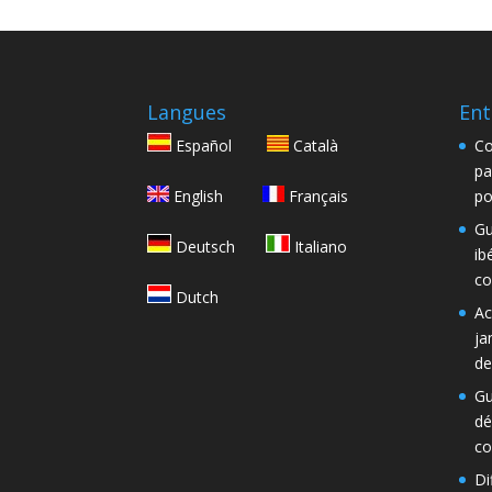
Langues
Ent
Español
Català
Co
pa
English
Français
po
Gu
Deutsch
Italiano
ib
co
Dutch
Ac
ja
de
Gu
dé
co
Di