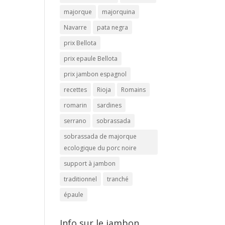
majorque
majorquina
Navarre
pata negra
prix Bellota
prix epaule Bellota
prix jambon espagnol
recettes
Rioja
Romains
romarin
sardines
serrano
sobrassada
sobrassada de majorque
ecologique du porc noire
support à jambon
traditionnel
tranché
épaule
Info sur le jambon