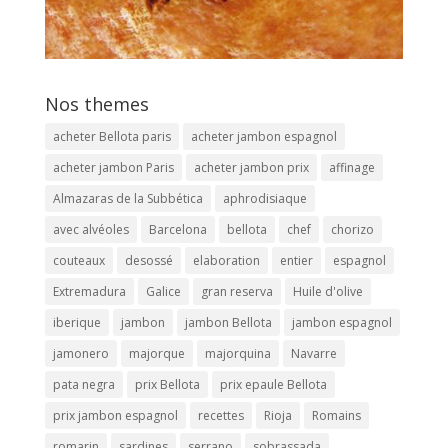
Nos themes
acheter Bellota paris
acheter jambon espagnol
acheter jambon Paris
acheter jambon prix
affinage
Almazaras de la Subbética
aphrodisiaque
avec alvéoles
Barcelona
bellota
chef
chorizo
couteaux
desossé
elaboration
entier
espagnol
Extremadura
Galice
gran reserva
Huile d'olive
iberique
jambon
jambon Bellota
jambon espagnol
jamonero
majorque
majorquina
Navarre
pata negra
prix Bellota
prix epaule Bellota
prix jambon espagnol
recettes
Rioja
Romains
romarin
sardines
serrano
sobrassada