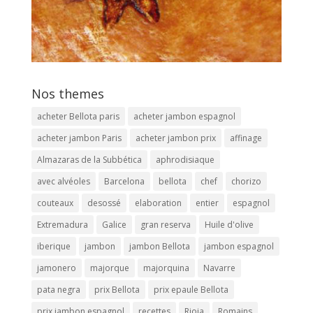
Nos themes
acheter Bellota paris
acheter jambon espagnol
acheter jambon Paris
acheter jambon prix
affinage
Almazaras de la Subbética
aphrodisiaque
avec alvéoles
Barcelona
bellota
chef
chorizo
couteaux
desossé
elaboration
entier
espagnol
Extremadura
Galice
gran reserva
Huile d'olive
iberique
jambon
jambon Bellota
jambon espagnol
jamonero
majorque
majorquina
Navarre
pata negra
prix Bellota
prix epaule Bellota
prix jambon espagnol
recettes
Rioja
Romains