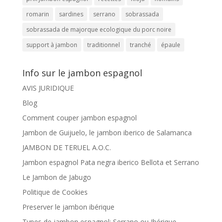
romarin
sardines
serrano
sobrassada
sobrassada de majorque ecologique du porc noire
support à jambon
traditionnel
tranché
épaule
Info sur le jambon espagnol
AVIS JURIDIQUE
Blog
Comment couper jambon espagnol
Jambon de Guijuelo, le jambon iberico de Salamanca
JAMBON DE TERUEL A.O.C.
Jambon espagnol Pata negra iberico Bellota et Serrano
Le Jambon de Jabugo
Politique de Cookies
Preserver le jambon ibérique
Types de jambon espagnol: Serrano ou Ibérique