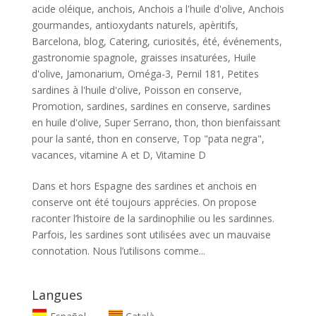
acide oléique
,
anchois
,
Anchois a l'huile d'olive
,
Anchois
gourmandes
,
antioxydants naturels
,
apèritifs
,
Barcelona
,
blog
,
Catering
,
curiosités
,
été
,
événements
,
gastronomie spagnole
,
graisses insaturées
,
Huile
d'olive
,
Jamonarium
,
Oméga-3
,
Pernil 181
,
Petites
sardines à l'huile d'olive
,
Poisson en conserve
,
Promotion
,
sardines
,
sardines en conserve
,
sardines
en huile d'olive
,
Super Serrano
,
thon
,
thon bienfaissant
pour la santé
,
thon en conserve
,
Top "pata negra"
,
vacances
,
vitamine A et D
,
Vitamine D
Dans et hors Espagne des sardines et anchois en
conserve ont été toujours apprécies. On propose
raconter l’histoire de la sardinophilie ou les sardinnes.
Parfois, les sardines sont utilisées avec un mauvaise
connotation. Nous l’utilisons comme...
Langues