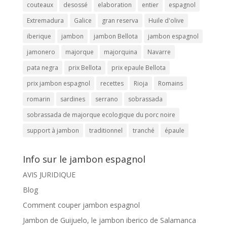
couteaux
desossé
elaboration
entier
espagnol
Extremadura
Galice
gran reserva
Huile d'olive
iberique
jambon
jambon Bellota
jambon espagnol
jamonero
majorque
majorquina
Navarre
pata negra
prix Bellota
prix epaule Bellota
prix jambon espagnol
recettes
Rioja
Romains
romarin
sardines
serrano
sobrassada
sobrassada de majorque ecologique du porc noire
support à jambon
traditionnel
tranché
épaule
Info sur le jambon espagnol
AVIS JURIDIQUE
Blog
Comment couper jambon espagnol
Jambon de Guijuelo, le jambon iberico de Salamanca