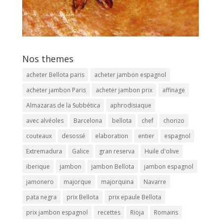
Nos themes
acheter Bellota paris
acheter jambon espagnol
acheter jambon Paris
acheter jambon prix
affinage
Almazaras de la Subbética
aphrodisiaque
avec alvéoles
Barcelona
bellota
chef
chorizo
couteaux
desossé
elaboration
entier
espagnol
Extremadura
Galice
gran reserva
Huile d'olive
iberique
jambon
jambon Bellota
jambon espagnol
jamonero
majorque
majorquina
Navarre
pata negra
prix Bellota
prix epaule Bellota
prix jambon espagnol
recettes
Rioja
Romains