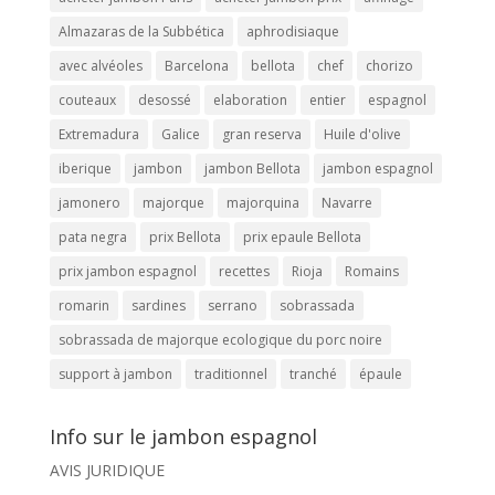
Almazaras de la Subbética
aphrodisiaque
avec alvéoles
Barcelona
bellota
chef
chorizo
couteaux
desossé
elaboration
entier
espagnol
Extremadura
Galice
gran reserva
Huile d'olive
iberique
jambon
jambon Bellota
jambon espagnol
jamonero
majorque
majorquina
Navarre
pata negra
prix Bellota
prix epaule Bellota
prix jambon espagnol
recettes
Rioja
Romains
romarin
sardines
serrano
sobrassada
sobrassada de majorque ecologique du porc noire
support à jambon
traditionnel
tranché
épaule
Info sur le jambon espagnol
AVIS JURIDIQUE