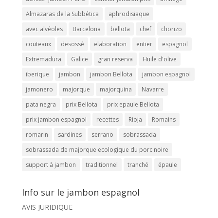
Almazaras de la Subbética
aphrodisiaque
avec alvéoles
Barcelona
bellota
chef
chorizo
couteaux
desossé
elaboration
entier
espagnol
Extremadura
Galice
gran reserva
Huile d'olive
iberique
jambon
jambon Bellota
jambon espagnol
jamonero
majorque
majorquina
Navarre
pata negra
prix Bellota
prix epaule Bellota
prix jambon espagnol
recettes
Rioja
Romains
romarin
sardines
serrano
sobrassada
sobrassada de majorque ecologique du porc noire
support à jambon
traditionnel
tranché
épaule
Info sur le jambon espagnol
AVIS JURIDIQUE