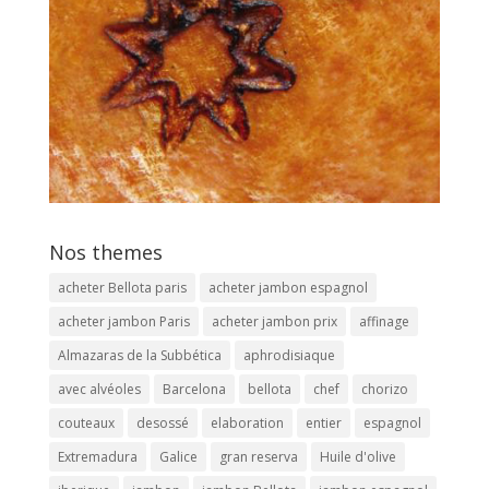
Nos themes
acheter Bellota paris
acheter jambon espagnol
acheter jambon Paris
acheter jambon prix
affinage
Almazaras de la Subbética
aphrodisiaque
avec alvéoles
Barcelona
bellota
chef
chorizo
couteaux
desossé
elaboration
entier
espagnol
Extremadura
Galice
gran reserva
Huile d'olive