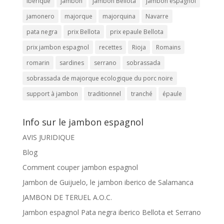
iberique
jambon
jambon Bellota
jambon espagnol
jamonero
majorque
majorquina
Navarre
pata negra
prix Bellota
prix epaule Bellota
prix jambon espagnol
recettes
Rioja
Romains
romarin
sardines
serrano
sobrassada
sobrassada de majorque ecologique du porc noire
support à jambon
traditionnel
tranché
épaule
Info sur le jambon espagnol
AVIS JURIDIQUE
Blog
Comment couper jambon espagnol
Jambon de Guijuelo, le jambon iberico de Salamanca
JAMBON DE TERUEL A.O.C.
Jambon espagnol Pata negra iberico Bellota et Serrano