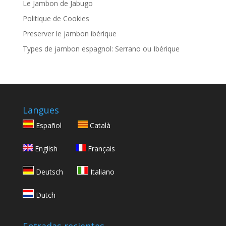
Le Jambon de Jabugo
Politique de Cookies
Preserver le jambon ibérique
Types de jambon espagnol: Serrano ou Ibérique
Langues
Español
Català
English
Français
Deutsch
Italiano
Dutch
Entradas recientes