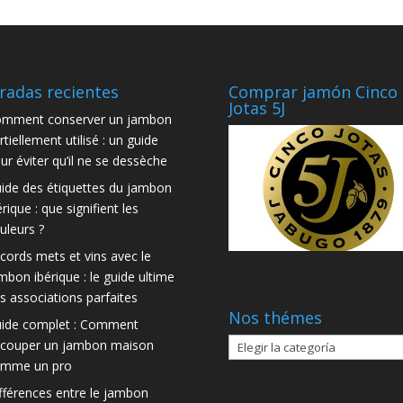
radas recientes
Comprar jamón Cinco
Jotas 5J
mment conserver un jambon
rtiellement utilisé : un guide
ur éviter qu’il ne se dessèche
ide des étiquettes du jambon
érique : que signifient les
uleurs ?
cords mets et vins avec le
mbon ibérique : le guide ultime
s associations parfaites
Nos thémes
ide complet : Comment
Nos
couper un jambon maison
thémes
mme un pro
fférences entre le jambon