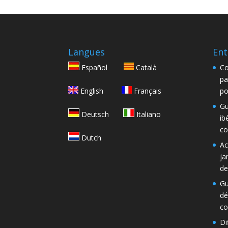
Langues
Ent
Español
Català
Co
pa
English
Français
po
Gu
Deutsch
Italiano
ib
co
Dutch
Ac
ja
de
Gu
dé
co
Di