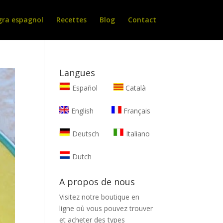
gra espagnol
Recettes
Blog
Contact
Langues
Español
Català
English
Français
Deutsch
Italiano
Dutch
A propos de nous
Visitez notre boutique en
ligne où vous pouvez trouver
et
acheter des types