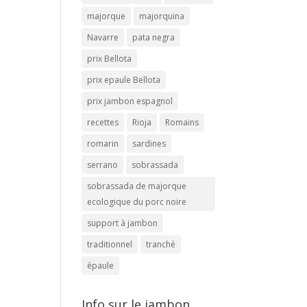
majorque
majorquina
Navarre
pata negra
prix Bellota
prix epaule Bellota
prix jambon espagnol
recettes
Rioja
Romains
romarin
sardines
serrano
sobrassada
sobrassada de majorque
ecologique du porc noire
support à jambon
traditionnel
tranché
épaule
Info sur le jambon