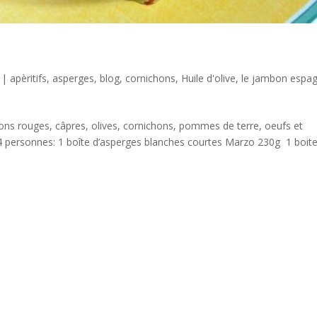
|
apèritifs
,
asperges
,
blog
,
cornichons
,
Huile d'olive
,
le jambon espa
ons rouges, câpres, olives, cornichons, pommes de terre, oeufs et
 4 personnes: 1 boîte d’asperges blanches courtes Marzo 230g 1 boit