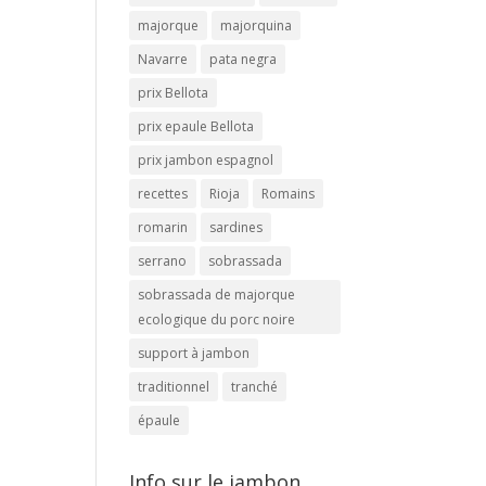
majorque
majorquina
Navarre
pata negra
prix Bellota
prix epaule Bellota
prix jambon espagnol
recettes
Rioja
Romains
romarin
sardines
serrano
sobrassada
sobrassada de majorque
ecologique du porc noire
support à jambon
traditionnel
tranché
épaule
Info sur le jambon