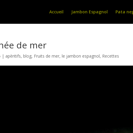
Accueil
Jambon Espagnol
Pata ne
gnée de mer
6
|
apèritifs
,
blog
,
Fruits de mer
,
le jambon espagnol
,
Recettes