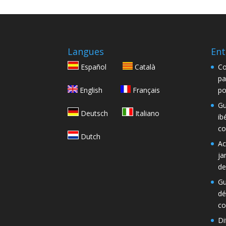
Langues
Ent
Español
Català
Co
pa
English
Français
po
Gu
Deutsch
Italiano
ib
co
Dutch
Ac
ja
de
Gu
dé
co
Di