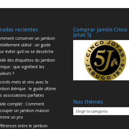
radas recientes
Comprar jamón Cinco
Jotas 5J
mment conserver un jambon
rtiellement utilisé : un guide
ur éviter qu’il ne se dessèche
ide des étiquettes du jambon
érique : que signifient les
uleurs ?
cords mets et vins avec le
mbon ibérique : le guide ultime
s associations parfaites
Nos thémes
ide complet : Comment
Nos
couper un jambon maison
thémes
mme un pro
fférences entre le jambon