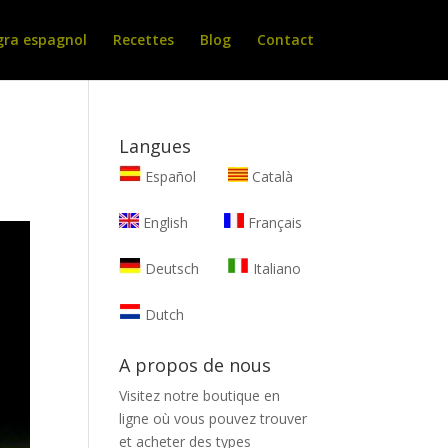
gra espagnol
Recettes
Blog
Contact
Langues
Español
Català
English
Français
Deutsch
Italiano
Dutch
A propos de nous
Visitez notre boutique en
ligne où vous pouvez trouver
et
acheter des types