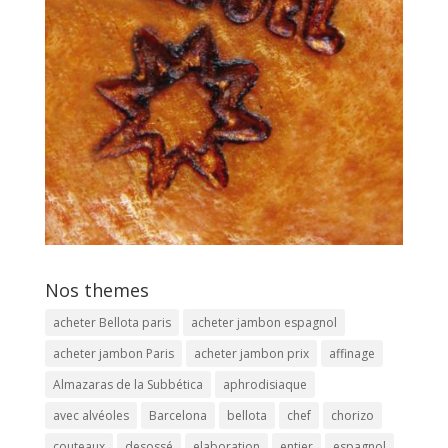
Nos themes
acheter Bellota paris
acheter jambon espagnol
acheter jambon Paris
acheter jambon prix
affinage
Almazaras de la Subbética
aphrodisiaque
avec alvéoles
Barcelona
bellota
chef
chorizo
couteaux
desossé
elaboration
entier
espagnol