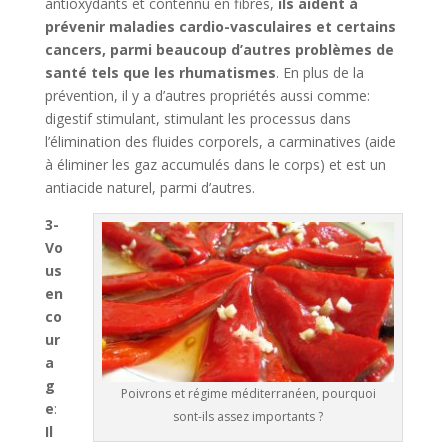
antioxydants et contennu en fibres,
ils aident à
prévenir maladies cardio-vasculaires et certains
cancers, parmi beaucoup d’autres problèmes de
santé tels que les rhumatismes
. En plus de la
prévention, il y a d’autres propriétés aussi comme:
digestif stimulant, stimulant les processus dans
l’élimination des fluides corporels, a carminatives (aide
à éliminer les gaz accumulés dans le corps) et est un
antiacide naturel, parmi d’autres.
3-
Vo
us
en
co
ur
a
g
Poivrons et régime méditerranéen, pourquoi
e
:
sont-ils assez importants ?
Il