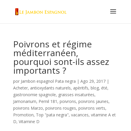
Poivrons et régime
méditerranéen,
pourquoi sont-ils assez
importants ?
por
Jambon espagnol Pata negra
|
Ago 29, 2017
|
Acheter
,
antioxydants naturels
,
apèritifs
,
blog
,
été
,
gastronomie spagnole
,
graisses insaturées
,
Jamonarium
,
Pernil 181
,
poivrons
,
poivrons jaunes
,
poivrons Marzo
,
poivrons rouges
,
poivrons verts
,
Promotion
,
Top "pata negra"
,
vacances
,
vitamine A et
D
,
Vitamine D