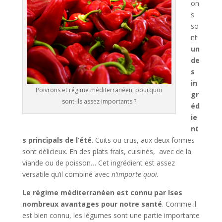
on
s
so
nt
un
de
s
in
Poivrons et régime méditerranéen, pourquoi
gr
sont-ils assez importants ?
éd
ie
nt
s principals de l’été
. Cuits ou crus, aux deux formes
sont délicieux. En des plats frais, cuisinés, avec de la
viande ou de poisson… Cet ingrédient est assez
versatile qu’il combiné avec
n’importe quoi.
Le régime méditerranéen est connu par lses
nombreux avantages pour notre santé
. Comme il
est bien connu, les légumes sont une partie importante