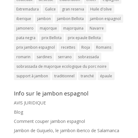
Extremadura
Galice
gran reserva
Huile d'olive
iberique
jambon
jambon Bellota
jambon espagnol
jamonero
majorque
majorquina
Navarre
pata negra
prix Bellota
prix epaule Bellota
prix jambon espagnol
recettes
Rioja
Romains
romarin
sardines
serrano
sobrassada
sobrassada de majorque ecologique du porc noire
support à jambon
traditionnel
tranché
épaule
Info sur le jambon espagnol
AVIS JURIDIQUE
Blog
Comment couper jambon espagnol
Jambon de Guijuelo, le jambon iberico de Salamanca