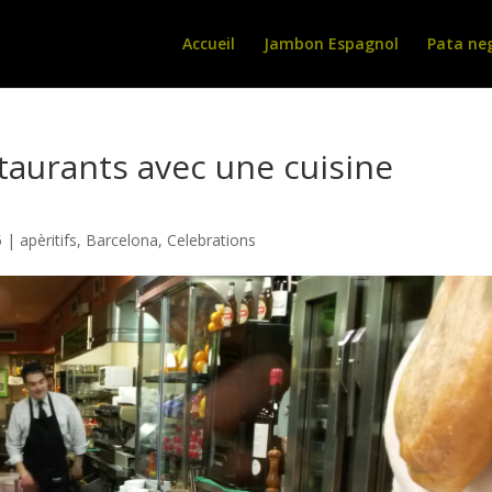
Accueil
Jambon Espagnol
Pata ne
staurants avec une cuisine
5
|
apèritifs
,
Barcelona
,
Celebrations