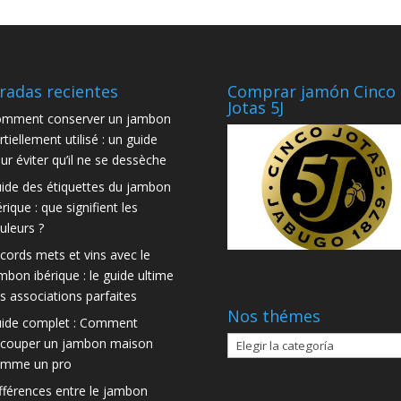
radas recientes
Comprar jamón Cinco
Jotas 5J
mment conserver un jambon
rtiellement utilisé : un guide
ur éviter qu’il ne se dessèche
ide des étiquettes du jambon
érique : que signifient les
uleurs ?
cords mets et vins avec le
mbon ibérique : le guide ultime
s associations parfaites
Nos thémes
ide complet : Comment
Nos
couper un jambon maison
thémes
mme un pro
fférences entre le jambon