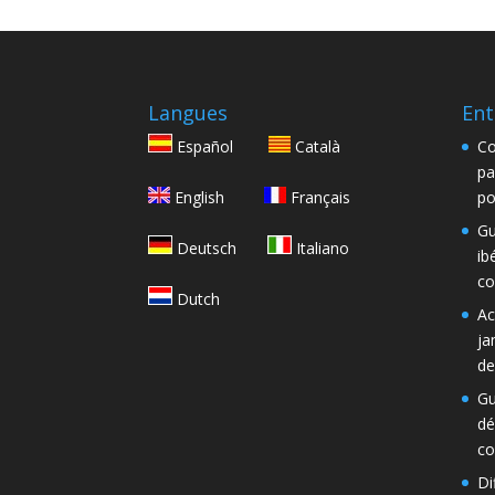
Langues
Ent
Español
Català
Co
pa
English
Français
po
Gu
Deutsch
Italiano
ib
co
Dutch
Ac
ja
de
Gu
dé
co
Di