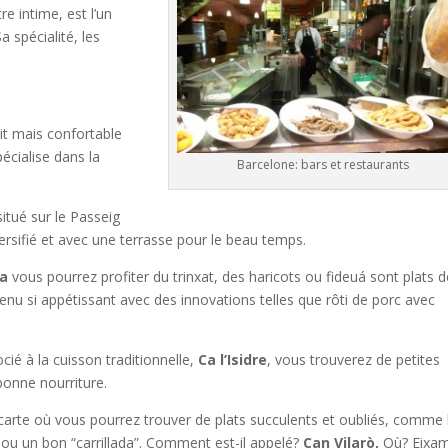
 intime, est l’un
a spécialité, les
tit mais confortable
pécialise dans la
Barcelone: bars et restaurants
itué sur le Passeig
rsifié et avec une terrasse pour le beau temps.
ca
vous pourrez profiter du trinxat, des haricots ou fideuá sont plats d
menu si appétissant avec des innovations telles que rôti de porc avec
cié à la cuisson traditionnelle,
Ca l’Isidre
, vous trouverez de petites
 bonne nourriture.
carte où vous pourrez trouver de plats succulents et oubliés, comme 
 ou un bon “carrillada”. Comment est-il appelé?
Can Vilarò,
Où? Eixam