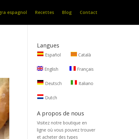
gra espagnol
Recettes
Blog
Contact
Langues
Español
Català
English
Français
Deutsch
Italiano
Dutch
A propos de nous
Visitez notre boutique en
ligne où vous pouvez trouver
et
acheter des types