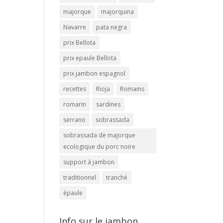
majorque
majorquina
Navarre
pata negra
prix Bellota
prix epaule Bellota
prix jambon espagnol
recettes
Rioja
Romains
romarin
sardines
serrano
sobrassada
sobrassada de majorque
ecologique du porc noire
support à jambon
traditionnel
tranché
épaule
Info sur le jambon