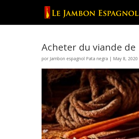
Acheter du viande de 
por
Jambon espagnol Pata negra
|
May 8, 2020