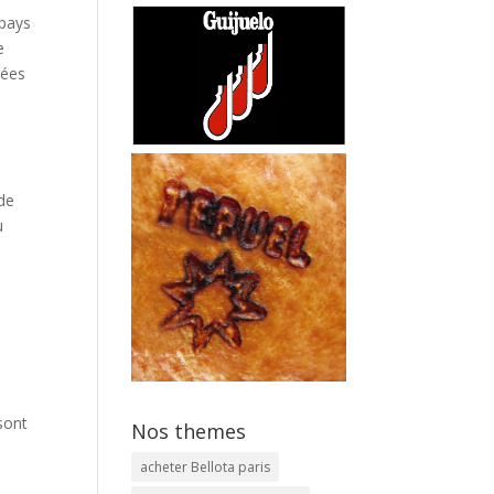
 pays
e
iées
de
u
 sont
Nos themes
acheter Bellota paris