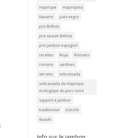
majorque
majorquina
Navarre
pata negra
prix Bellota
prix epaule Bellota
prix jambon espagnol
recettes
Rioja
Romains
romarin
sardines
serrano
sobrassada
sobrassada de majorque
ecologique du porc noire
support à jambon
traditionnel
tranché
épaule
a
Info sur le jambon