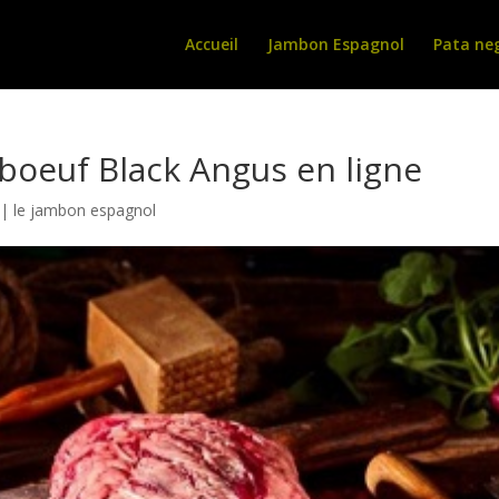
Accueil
Jambon Espagnol
Pata ne
boeuf Black Angus en ligne
|
le jambon espagnol