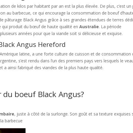
ion de kilos par habitant par an est la plus élevée. De plus, c’est un
uisson au barbecue, ce qui encourage la consommation de boeuf d’haut
on de pâturage Black Angus grâce à ses grandes étendues de terres déd
e qui produit du bœuf de haute qualité en
Australie
. La période
lusieurs années pour que la viande soit si délicieuse et exquise.
 Black Angus Hereford
mérique latine, a une forte culture de cuisson et de consommation 
Argentine, s’est rendu dans l’un des premiers pays vers lesquels le vea
 a ainsi fabriqué des viandes de la plus haute qualité.
r du boeuf Black Angus?
ombaire
, juste à côté de la surlonge. Son goût et sa texture exquises
à la barbecue