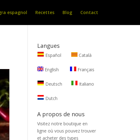
gra espagnol
Recettes
Blog
Contact
Langues
Español
Català
English
Français
Deutsch
Italiano
Dutch
A propos de nous
Visitez notre boutique en
ligne où vous pouvez trouver
et
acheter des types