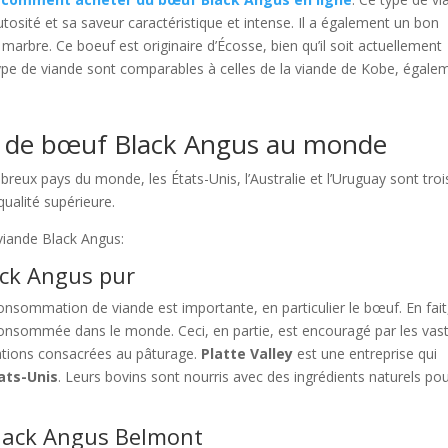
tosité et sa saveur caractéristique et intense. Il a également un bon
e marbre. Ce boeuf est originaire d’Écosse, bien qu’il soit actuellement
 type de viande sont comparables à celles de la viande de Kobe, égale
s de bœuf Black Angus au monde
reux pays du monde, les États-Unis, l’Australie et l’Uruguay sont troi
qualité supérieure.
viande Black Angus:
lack Angus pur
onsommation de viande est importante, en particulier le bœuf. En fait,
s consommée dans le monde. Ceci, en partie, est encouragé par les vas
tations consacrées au pâturage.
Platte Valley
est une entreprise qui
ats-Unis
. Leurs bovins sont nourris avec des ingrédients naturels po
Black Angus Belmont