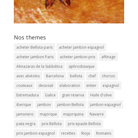
Nos themes
acheter Bellota paris
acheter jambon espagnol
acheter jambon Paris
acheter jambon prix
affinage
Almazaras de la Subbética
aphrodisiaque
avec alvéoles
Barcelona
bellota
chef
chorizo
couteaux
desossé
elaboration
entier
espagnol
Extremadura
Galice
gran reserva
Huile d'olive
iberique
jambon
jambon Bellota
jambon espagnol
jamonero
majorque
majorquina
Navarre
pata negra
prix Bellota
prix epaule Bellota
prix jambon espagnol
recettes
Rioja
Romains