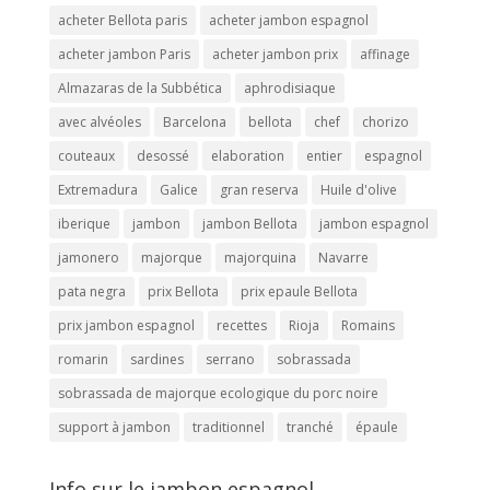
acheter Bellota paris
acheter jambon espagnol
acheter jambon Paris
acheter jambon prix
affinage
Almazaras de la Subbética
aphrodisiaque
avec alvéoles
Barcelona
bellota
chef
chorizo
couteaux
desossé
elaboration
entier
espagnol
Extremadura
Galice
gran reserva
Huile d'olive
iberique
jambon
jambon Bellota
jambon espagnol
jamonero
majorque
majorquina
Navarre
pata negra
prix Bellota
prix epaule Bellota
prix jambon espagnol
recettes
Rioja
Romains
romarin
sardines
serrano
sobrassada
sobrassada de majorque ecologique du porc noire
support à jambon
traditionnel
tranché
épaule
Info sur le jambon espagnol