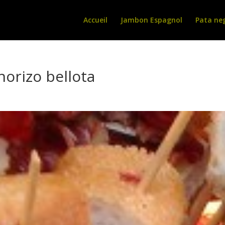
Accueil
Jambon Espagnol
Pata ne
horizo bellota