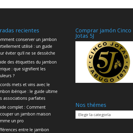
radas recientes
Comprar jamón Cinco
Jotas 5J
mment conserver un jambon
rtiellement utilisé : un guide
ur éviter qu’il ne se dessèche
ide des étiquettes du jambon
érique : que signifient les
uleurs ?
cords mets et vins avec le
mbon ibérique : le guide ultime
s associations parfaites
Nos thémes
ide complet : Comment
Nos
couper un jambon maison
thémes
mme un pro
fférences entre le jambon