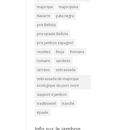
majorque
majorquina
Navarre
pata negra
prix Bellota
prix epaule Bellota
prix jambon espagnol
recettes
Rioja
Romains
romarin
sardines
serrano
sobrassada
sobrassada de majorque
ecologique du porc noire
support à jambon
traditionnel
tranché
épaule
Info sur le jambon