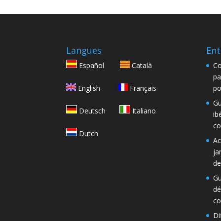
Langues
Ent
Español
Català
Co
pa
English
Français
po
Gu
Deutsch
Italiano
ib
co
Dutch
Ac
ja
de
Gu
dé
co
Di