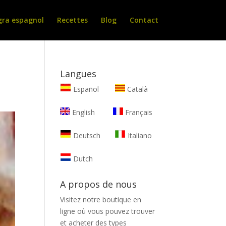
gra espagnol
Recettes
Blog
Contact
Langues
Español
Català
English
Français
Deutsch
Italiano
Dutch
A propos de nous
Visitez notre boutique en
ligne où vous pouvez trouver
et
acheter des types