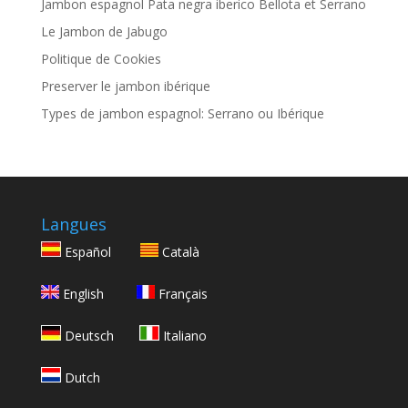
Jambon espagnol Pata negra iberico Bellota et Serrano
Le Jambon de Jabugo
Politique de Cookies
Preserver le jambon ibérique
Types de jambon espagnol: Serrano ou Ibérique
Langues
Español
Català
English
Français
Deutsch
Italiano
Dutch