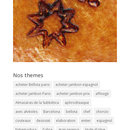
Nos themes
acheter Bellota paris
acheter jambon espagnol
acheter jambon Paris
acheter jambon prix
affinage
Almazaras de la Subbética
aphrodisiaque
avec alvéoles
Barcelona
bellota
chef
chorizo
couteaux
desossé
elaboration
entier
espagnol
Extremadura
Galice
gran reserva
Huile d'olive