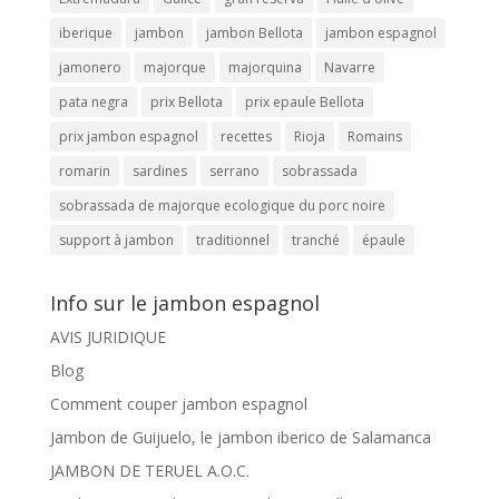
iberique
jambon
jambon Bellota
jambon espagnol
jamonero
majorque
majorquina
Navarre
pata negra
prix Bellota
prix epaule Bellota
prix jambon espagnol
recettes
Rioja
Romains
romarin
sardines
serrano
sobrassada
sobrassada de majorque ecologique du porc noire
support à jambon
traditionnel
tranché
épaule
Info sur le jambon espagnol
AVIS JURIDIQUE
Blog
Comment couper jambon espagnol
Jambon de Guijuelo, le jambon iberico de Salamanca
JAMBON DE TERUEL A.O.C.