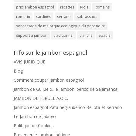
prix jambon espagnol
recettes
Rioja
Romains
romarin
sardines
serrano
sobrassada
sobrassada de majorque ecologique du porc noire
support à jambon
traditionnel
tranché
épaule
Info sur le jambon espagnol
AVIS JURIDIQUE
Blog
Comment couper jambon espagnol
Jambon de Guijuelo, le jambon iberico de Salamanca
JAMBON DE TERUEL A.O.C.
Jambon espagnol Pata negra iberico Bellota et Serrano
Le Jambon de Jabugo
Politique de Cookies
Preserver le jambon ibérique