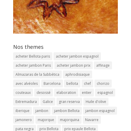
Nos themes
acheter Bellota paris
acheter jambon espagnol
acheter jambon Paris
acheter jambon prix
affinage
Almazaras de la Subbética
aphrodisiaque
avec alvéoles
Barcelona
bellota
chef
chorizo
couteaux
desossé
elaboration
entier
espagnol
Extremadura
Galice
gran reserva
Huile d'olive
iberique
jambon
jambon Bellota
jambon espagnol
jamonero
majorque
majorquina
Navarre
pata negra
prix Bellota
prix epaule Bellota