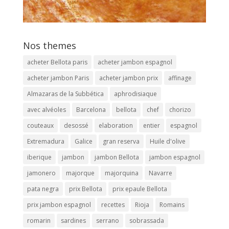
Nos themes
acheter Bellota paris
acheter jambon espagnol
acheter jambon Paris
acheter jambon prix
affinage
Almazaras de la Subbética
aphrodisiaque
avec alvéoles
Barcelona
bellota
chef
chorizo
couteaux
desossé
elaboration
entier
espagnol
Extremadura
Galice
gran reserva
Huile d'olive
iberique
jambon
jambon Bellota
jambon espagnol
jamonero
majorque
majorquina
Navarre
pata negra
prix Bellota
prix epaule Bellota
prix jambon espagnol
recettes
Rioja
Romains
romarin
sardines
serrano
sobrassada