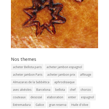
Nos themes
acheter Bellota paris
acheter jambon espagnol
acheter jambon Paris
acheter jambon prix
affinage
Almazaras de la Subbética
aphrodisiaque
avec alvéoles
Barcelona
bellota
chef
chorizo
couteaux
desossé
elaboration
entier
espagnol
Extremadura
Galice
gran reserva
Huile d'olive