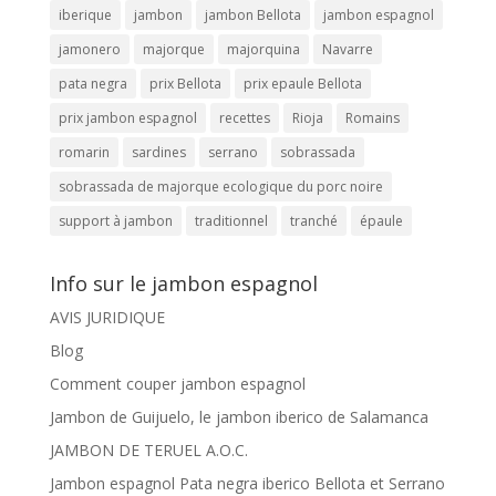
iberique
jambon
jambon Bellota
jambon espagnol
jamonero
majorque
majorquina
Navarre
pata negra
prix Bellota
prix epaule Bellota
prix jambon espagnol
recettes
Rioja
Romains
romarin
sardines
serrano
sobrassada
sobrassada de majorque ecologique du porc noire
support à jambon
traditionnel
tranché
épaule
Info sur le jambon espagnol
AVIS JURIDIQUE
Blog
Comment couper jambon espagnol
Jambon de Guijuelo, le jambon iberico de Salamanca
JAMBON DE TERUEL A.O.C.
Jambon espagnol Pata negra iberico Bellota et Serrano