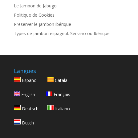
Le Jambon de Jabugo
Politique de Cookies
Preserver le jambon ibérique
Types de jambon espagnol: Serrano ou Ibérique
Langues
Español
Català
English
Français
Deutsch
Italiano
Dutch