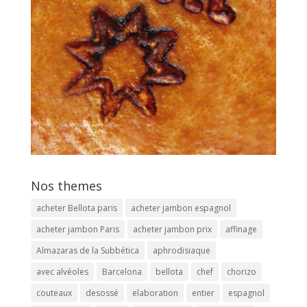
Nos themes
acheter Bellota paris
acheter jambon espagnol
acheter jambon Paris
acheter jambon prix
affinage
Almazaras de la Subbética
aphrodisiaque
avec alvéoles
Barcelona
bellota
chef
chorizo
couteaux
desossé
elaboration
entier
espagnol