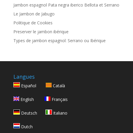
Jambon espagnol Pata negra iberico Bellota et Serrano
Le Jambon de Jabugo
Politique de Cookies
Preserver le jambon ibérique
Types de jambon espagnol: Serrano ou Ibérique
Langues
Español
Català
English
Français
Deutsch
Italiano
Dutch