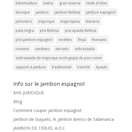
Extremadura
Galice
gran reserva
Huile d'olive
iberique
jambon
jambon Bellota
jambon espagnol
jamonero
majorque
majorquina
Navarre
pata negra
prix Bellota
prix epaule Bellota
prix jambon espagnol
recettes
Rioja
Romains
romarin
sardines
serrano
sobrassada
sobrassada de majorque ecologique du porc noire
support à jambon
traditionnel
tranché
épaule
Info sur le jambon espagnol
AVIS JURIDIQUE
Blog
Comment couper jambon espagnol
Jambon de Guijuelo, le jambon iberico de Salamanca
JAMBON DE TERUEL A.O.C.