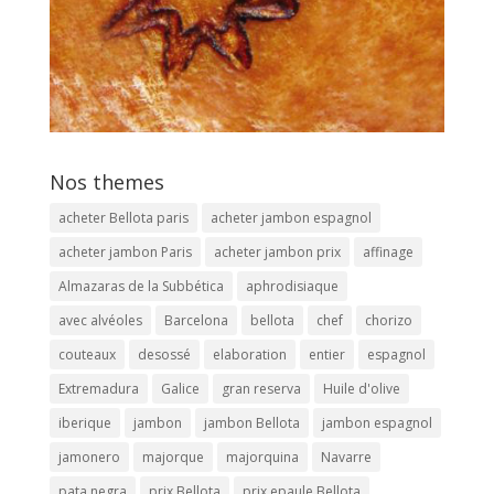
Nos themes
acheter Bellota paris
acheter jambon espagnol
acheter jambon Paris
acheter jambon prix
affinage
Almazaras de la Subbética
aphrodisiaque
avec alvéoles
Barcelona
bellota
chef
chorizo
couteaux
desossé
elaboration
entier
espagnol
Extremadura
Galice
gran reserva
Huile d'olive
iberique
jambon
jambon Bellota
jambon espagnol
jamonero
majorque
majorquina
Navarre
pata negra
prix Bellota
prix epaule Bellota