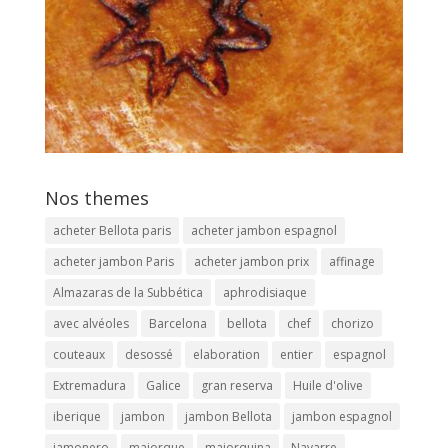
Nos themes
acheter Bellota paris
acheter jambon espagnol
acheter jambon Paris
acheter jambon prix
affinage
Almazaras de la Subbética
aphrodisiaque
avec alvéoles
Barcelona
bellota
chef
chorizo
couteaux
desossé
elaboration
entier
espagnol
Extremadura
Galice
gran reserva
Huile d'olive
iberique
jambon
jambon Bellota
jambon espagnol
jamonero
majorque
majorquina
Navarre