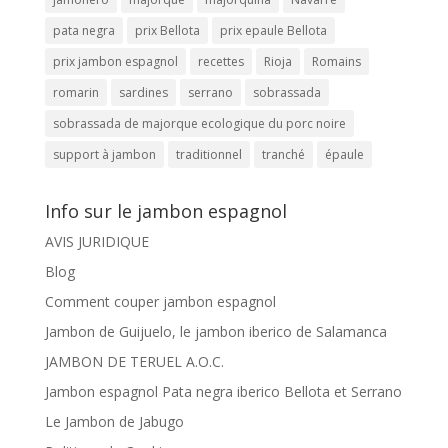
pata negra
prix Bellota
prix epaule Bellota
prix jambon espagnol
recettes
Rioja
Romains
romarin
sardines
serrano
sobrassada
sobrassada de majorque ecologique du porc noire
support à jambon
traditionnel
tranché
épaule
Info sur le jambon espagnol
AVIS JURIDIQUE
Blog
Comment couper jambon espagnol
Jambon de Guijuelo, le jambon iberico de Salamanca
JAMBON DE TERUEL A.O.C.
Jambon espagnol Pata negra iberico Bellota et Serrano
Le Jambon de Jabugo