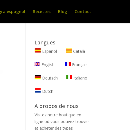
gra espagnol
Recettes
Blog
Contact
Langues
Español
Català
English
Français
Deutsch
Italiano
Dutch
A propos de nous
Visitez notre boutique en
ligne où vous pouvez trouver
et
acheter des types