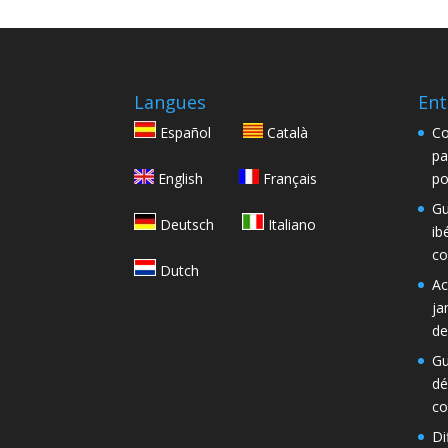
Langues
Ent
Español
Català
Co
pa
English
Français
po
Gu
Deutsch
Italiano
ib
co
Dutch
Ac
ja
de
Gu
dé
co
Di