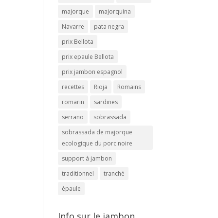
majorque
majorquina
Navarre
pata negra
prix Bellota
prix epaule Bellota
prix jambon espagnol
recettes
Rioja
Romains
romarin
sardines
serrano
sobrassada
sobrassada de majorque
ecologique du porc noire
support à jambon
traditionnel
tranché
épaule
Info sur le jambon