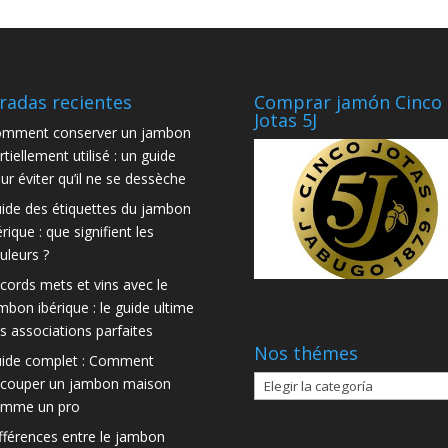
radas recientes
Comprar jamón Cinco
Jotas 5J
mment conserver un jambon
rtiellement utilisé : un guide
ur éviter qu’il ne se dessèche
ide des étiquettes du jambon
érique : que signifient les
uleurs ?
cords mets et vins avec le
mbon ibérique : le guide ultime
s associations parfaites
Nos thémes
ide complet : Comment
Nos
couper un jambon maison
thémes
mme un pro
fférences entre le jambon