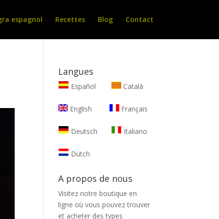
gra espagnol
Recettes
Blog
Contact
Langues
Español
Català
English
Français
Deutsch
Italiano
Dutch
A propos de nous
Visitez notre boutique en
ligne où vous pouvez trouver
et
acheter des types