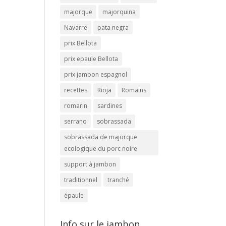
majorque
majorquina
Navarre
pata negra
prix Bellota
prix epaule Bellota
prix jambon espagnol
recettes
Rioja
Romains
romarin
sardines
serrano
sobrassada
sobrassada de majorque
ecologique du porc noire
support à jambon
traditionnel
tranché
épaule
Info sur le jambon