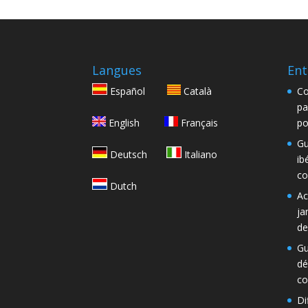
Langues
Ent
Español
Català
Co
pa
English
Français
po
Gu
Deutsch
Italiano
ib
co
Dutch
Ac
ja
de
Gu
dé
co
Di