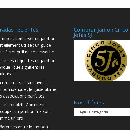
radas recientes
Comprar jamón Cinco
Jotas 5J
mment conserver un jambon
rtiellement utilisé : un guide
ur éviter qu’il ne se dessèche
ide des étiquettes du jambon
érique : que signifient les
uleurs ?
cords mets et vins avec le
mbon ibérique : le guide ultime
s associations parfaites
Nos thémes
ide complet : Comment
Nos
couper un jambon maison
thémes
mme un pro
fférences entre le jambon