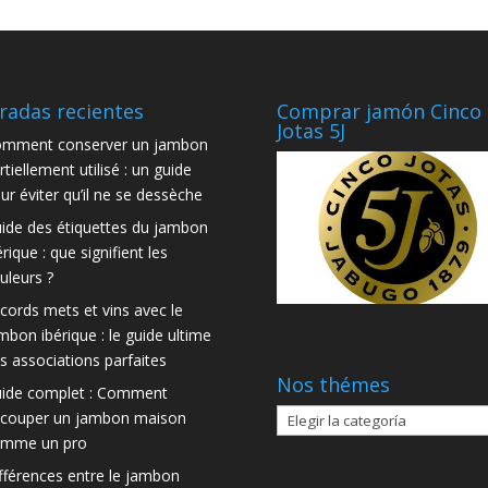
radas recientes
Comprar jamón Cinco
Jotas 5J
mment conserver un jambon
rtiellement utilisé : un guide
ur éviter qu’il ne se dessèche
ide des étiquettes du jambon
érique : que signifient les
uleurs ?
cords mets et vins avec le
mbon ibérique : le guide ultime
s associations parfaites
Nos thémes
ide complet : Comment
Nos
couper un jambon maison
thémes
mme un pro
fférences entre le jambon