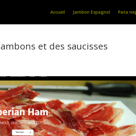
Accueil
Jambon Espagnol
Pata ne
jambons et des saucisses