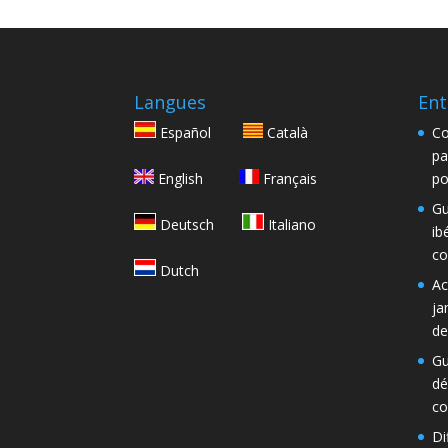
Langues
Ent
Español
Català
Co
pa
English
Français
po
Gu
Deutsch
Italiano
ib
co
Dutch
Ac
ja
de
Gu
dé
co
Di