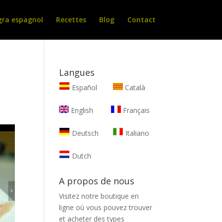
gra espagnol
Recettes
Blog
Contact
Langues
Español
Català
English
Français
Deutsch
Italiano
Dutch
A propos de nous
Visitez notre boutique en
ligne où vous pouvez trouver
et
acheter des types