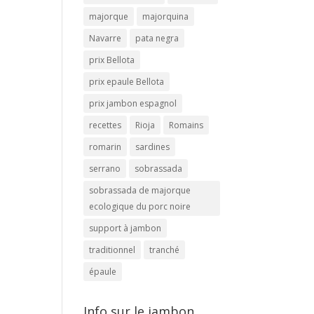
majorque
majorquina
Navarre
pata negra
prix Bellota
prix epaule Bellota
prix jambon espagnol
recettes
Rioja
Romains
romarin
sardines
serrano
sobrassada
sobrassada de majorque
ecologique du porc noire
support à jambon
traditionnel
tranché
épaule
Info sur le jambon