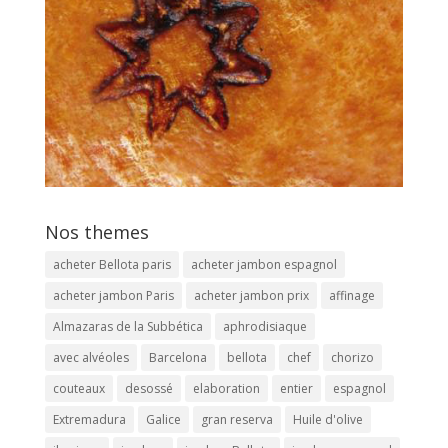
Nos themes
acheter Bellota paris
acheter jambon espagnol
acheter jambon Paris
acheter jambon prix
affinage
Almazaras de la Subbética
aphrodisiaque
avec alvéoles
Barcelona
bellota
chef
chorizo
couteaux
desossé
elaboration
entier
espagnol
Extremadura
Galice
gran reserva
Huile d'olive