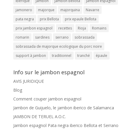
iberique
jambon
jambon Bellota
jambon espagnol
jamonero
majorque
majorquina
Navarre
pata negra
prix Bellota
prix epaule Bellota
prix jambon espagnol
recettes
Rioja
Romains
romarin
sardines
serrano
sobrassada
sobrassada de majorque ecologique du porc noire
support à jambon
traditionnel
tranché
épaule
Info sur le jambon espagnol
AVIS JURIDIQUE
Blog
Comment couper jambon espagnol
Jambon de Guijuelo, le jambon iberico de Salamanca
JAMBON DE TERUEL A.O.C.
Jambon espagnol Pata negra iberico Bellota et Serrano