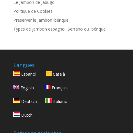
Le Jambon de Jabugo
Politique de Cookies
Preserver le jambon ibérique
Types de jambon espagnol: Serrano ou Ibérique
Langues
Español
Català
English
Français
Deutsch
Italiano
Dutch