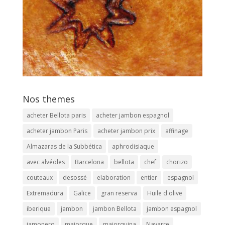
Nos themes
acheter Bellota paris
acheter jambon espagnol
acheter jambon Paris
acheter jambon prix
affinage
Almazaras de la Subbética
aphrodisiaque
avec alvéoles
Barcelona
bellota
chef
chorizo
couteaux
desossé
elaboration
entier
espagnol
Extremadura
Galice
gran reserva
Huile d'olive
iberique
jambon
jambon Bellota
jambon espagnol
jamonero
majorque
majorquina
Navarre