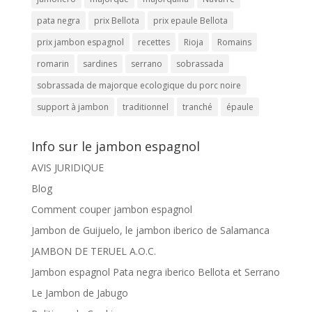
pata negra
prix Bellota
prix epaule Bellota
prix jambon espagnol
recettes
Rioja
Romains
romarin
sardines
serrano
sobrassada
sobrassada de majorque ecologique du porc noire
support à jambon
traditionnel
tranché
épaule
Info sur le jambon espagnol
AVIS JURIDIQUE
Blog
Comment couper jambon espagnol
Jambon de Guijuelo, le jambon iberico de Salamanca
JAMBON DE TERUEL A.O.C.
Jambon espagnol Pata negra iberico Bellota et Serrano
Le Jambon de Jabugo