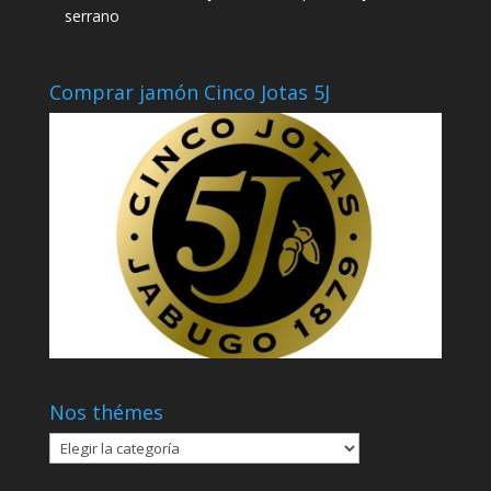
serrano
Comprar jamón Cinco Jotas 5J
Nos thémes
Nos
thémes