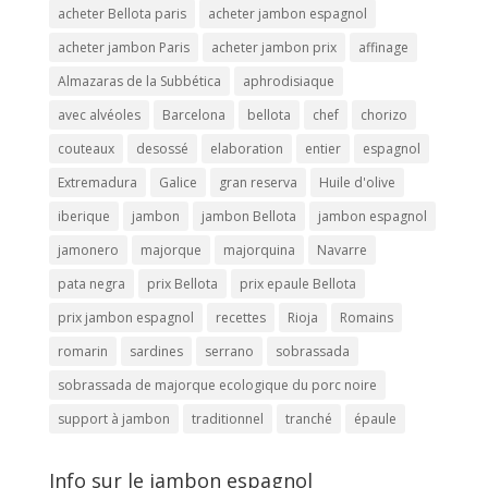
acheter Bellota paris
acheter jambon espagnol
acheter jambon Paris
acheter jambon prix
affinage
Almazaras de la Subbética
aphrodisiaque
avec alvéoles
Barcelona
bellota
chef
chorizo
couteaux
desossé
elaboration
entier
espagnol
Extremadura
Galice
gran reserva
Huile d'olive
iberique
jambon
jambon Bellota
jambon espagnol
jamonero
majorque
majorquina
Navarre
pata negra
prix Bellota
prix epaule Bellota
prix jambon espagnol
recettes
Rioja
Romains
romarin
sardines
serrano
sobrassada
sobrassada de majorque ecologique du porc noire
support à jambon
traditionnel
tranché
épaule
Info sur le jambon espagnol