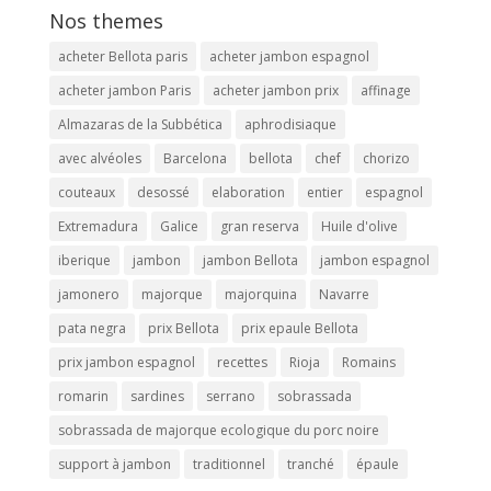
Nos themes
acheter Bellota paris
acheter jambon espagnol
acheter jambon Paris
acheter jambon prix
affinage
Almazaras de la Subbética
aphrodisiaque
avec alvéoles
Barcelona
bellota
chef
chorizo
couteaux
desossé
elaboration
entier
espagnol
Extremadura
Galice
gran reserva
Huile d'olive
iberique
jambon
jambon Bellota
jambon espagnol
jamonero
majorque
majorquina
Navarre
pata negra
prix Bellota
prix epaule Bellota
prix jambon espagnol
recettes
Rioja
Romains
romarin
sardines
serrano
sobrassada
sobrassada de majorque ecologique du porc noire
support à jambon
traditionnel
tranché
épaule