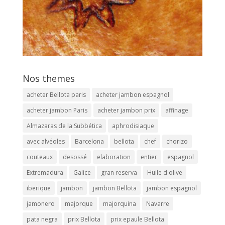
Nos themes
acheter Bellota paris
acheter jambon espagnol
acheter jambon Paris
acheter jambon prix
affinage
Almazaras de la Subbética
aphrodisiaque
avec alvéoles
Barcelona
bellota
chef
chorizo
couteaux
desossé
elaboration
entier
espagnol
Extremadura
Galice
gran reserva
Huile d'olive
iberique
jambon
jambon Bellota
jambon espagnol
jamonero
majorque
majorquina
Navarre
pata negra
prix Bellota
prix epaule Bellota