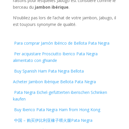
raisons pour lesquelles Jabugo est considéré comme le
berceau du
jambon ibérique
.
N’oubliez pas lors de l’achat de votre jambon, Jabugo, il
est toujours synonyme de qualité.
Para comprar Jamón Ibérico de Bellota Pata Negra
Per acquistare Prosciutto Iberico Pata Negra
alimentato con ghiande
Buy Spanish Ham Pata Negra Bellota
Acheter Jambon Ibèrique Bellota Pata Negra
Pata Negra Eichel-gefütterten iberischen Schinken
kaufen
Buy Iberico Pata Negra Ham from Hong Kong
中国 – 购买伊比利亚橡子喂火腿Pata Negra