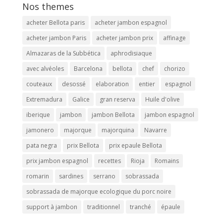
Nos themes
acheter Bellota paris
acheter jambon espagnol
acheter jambon Paris
acheter jambon prix
affinage
Almazaras de la Subbética
aphrodisiaque
avec alvéoles
Barcelona
bellota
chef
chorizo
couteaux
desossé
elaboration
entier
espagnol
Extremadura
Galice
gran reserva
Huile d'olive
iberique
jambon
jambon Bellota
jambon espagnol
jamonero
majorque
majorquina
Navarre
pata negra
prix Bellota
prix epaule Bellota
prix jambon espagnol
recettes
Rioja
Romains
romarin
sardines
serrano
sobrassada
sobrassada de majorque ecologique du porc noire
support à jambon
traditionnel
tranché
épaule