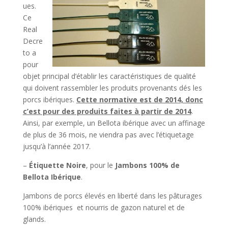
ues.
Ce
Real
Decre
to a
pour
objet principal d’établir les caractéristiques de qualité
qui doivent rassembler les produits provenants dés les
porcs ibériques.
Cette normative est de 2014, donc
c’est pour des produits faites à partir de 2014
.
Ainsi, par exemple, un Bellota ibérique avec un affinage
de plus de 36 mois, ne viendra pas avec l’étiquetage
jusqu’à l’année 2017.
–
Étiquette Noire
, pour le
Jambons 100%
de
Bellota Ibérique
.
Jambons de porcs élevés en liberté dans les pâturages
100% ibériques et nourris de gazon naturel et de
glands.