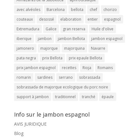
avec alvéoles
Barcelona
bellota
chef
chorizo
couteaux
desossé
elaboration
entier
espagnol
Extremadura
Galice
gran reserva
Huile d'olive
iberique
jambon
jambon Bellota
jambon espagnol
jamonero
majorque
majorquina
Navarre
pata negra
prix Bellota
prix epaule Bellota
prix jambon espagnol
recettes
Rioja
Romains
romarin
sardines
serrano
sobrassada
sobrassada de majorque ecologique du porc noire
support à jambon
traditionnel
tranché
épaule
Info sur le jambon espagnol
AVIS JURIDIQUE
Blog